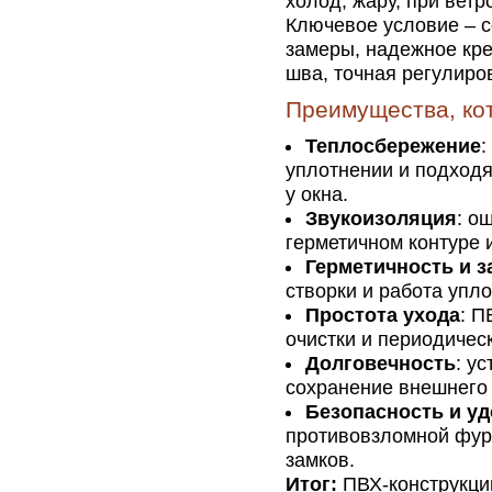
холод, жару, при вет
Ключевое условие – 
замеры, надежное кре
шва, точная регулиров
Преимущества, ко
Теплосбережение
:
уплотнении и подходя
у окна.
Звукоизоляция
: о
герметичном контуре 
Герметичность и з
створки и работа упл
Простота ухода
: П
очистки и периодичес
Долговечность
: у
сохранение внешнего 
Безопасность и у
противовзломной фурн
замков.
Итог:
ПВХ-конструкци