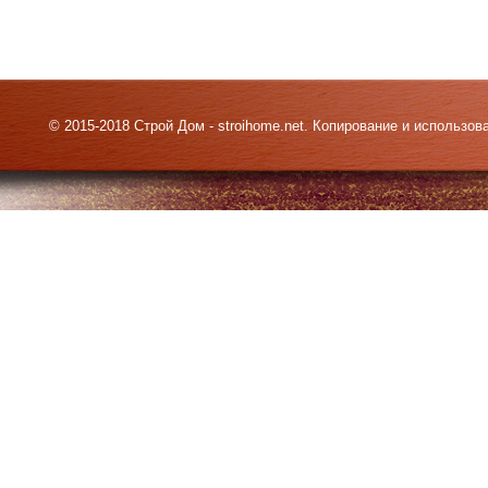
© 2015-2018 Строй Дом - stroihome.net. Копирование и использо