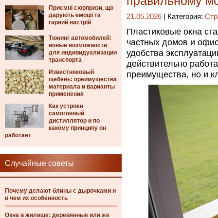
правильному м
Приємні сюрпризи, що
дарують емоції та
21.05.2026
| Категория:
Стр
гарний настрій
Пластиковые окна ст
Тюнинг автомобилей:
частных домов и офис
новые возможности
удобства эксплуатаци
для индивидуализации
транспорта
действительно работа
Известняковый
преимущества, но и к
щебень: преимущества
материала и варианты
применения
Как устроен
самогонный
дистиллятор и по
какому принципу он
работает
Случайные советы
Почему делают блины с дырочками и
в чем их особенность
Окна в жилище: деревянные или же