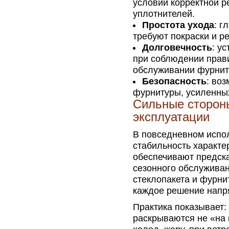
условии корректной р
уплотнителей.
Простота ухода
: г
требуют покраски и р
Долговечность
: у
при соблюдении прав
обслуживании фурнит
Безопасность
: во
фурнитуры, усиленных
Сильные сторон
эксплуатации
В повседневном испо
стабильность характе
обеспечивают предска
сезонного обслужива
стеклопакета и фурнит
каждое решение напр
Практика показывает
раскрываются не «на 