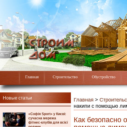
Главная
Строительство
Обустройство
Новые статьи
Главная
>
Строительс
накипи с помощью ли
«Софія Sport» у Києві:
Как безопасно о
сучасна мережа
фітнес-клубів для всієї
родини