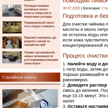
помощью лимон
Полиуретановые
30.07.2025
| Категория:
Стр
наливные полы:
плюсы покрытия и
Подготовка и бе
пошаговая укладка
Террариумный грунт:
Для очистки чайника 
что следует помнить
кислоты и около литр
не осталось воды или
Приємні сюрпризи, що
если кожа чувствитель
дарують емоції та
концентрированной ли
гарний настрій
Тюнинг автомобилей:
Процесс очистки
новые возможности
для индивидуализации
Налейте воду и д
транспорта
1 литр воды, затем д
Хорошо размешайте и
Случайные советы
равномерно.
Доведите раствор
смесь до кипения. По
еще 10-15 минут. Это
налет.
Оставьте настаив