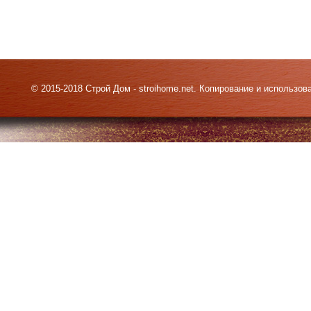
© 2015-2018 Строй Дом - stroihome.net. Копирование и использо