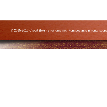
© 2015-2018 Строй Дом - stroihome.net. Копирование и использо