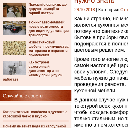
нужно знать
Приємні сюрпризи, що
дарують емоції та
29.10.2018
| Категория:
Стр
гарний настрій
Как ни странно, но мн
Тюнинг автомобилей:
является кухонная ме
новые возможности
потому что сантехник
для индивидуализации
транспорта
бытовые приборы явл
Известняковый
подбираются в полном
щебень: преимущества
цветовым решением.
материала и варианты
применения
Кроме того многие лю
Как устроен
самой настоящей цари
самогонный
дистиллятор и по
свои условия. Следуя 
какому принципу он
мебель нужно до нача
работает
проведения ремонта. 
кухонной мебели.
Случайные советы
В данном случае нужн
текстурой всех кухон
чтобы создать комфор
Как приготовить колбаски в духовке с
картошкой легко и вкусно
только стильным, но
именно в нем хотелос
Почему не течет вода из капсульной