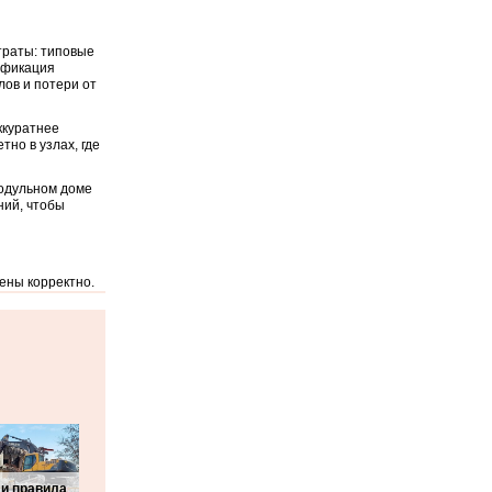
траты: типовые
ификация
ов и потери от
ккуратнее
тно в узлах, где
модульном доме
ний, чтобы
ены корректно.
и правила