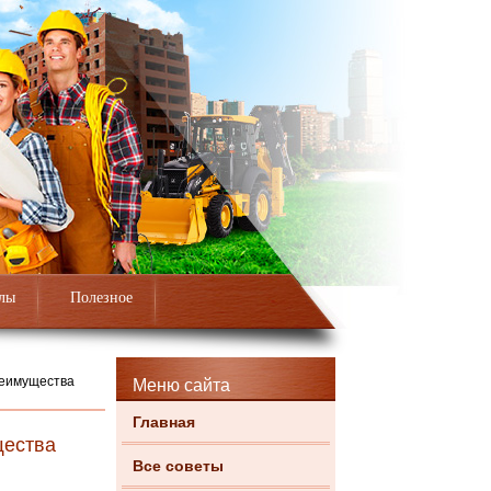
лы
Полезное
реимущества
Меню сайта
Главная
щества
Все советы