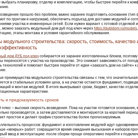
 выбрать планировку, отделку и комплектацию, чтобы быстрее перейти к ко
анию.
озведение прошло без проблем, важно заранее подготовить основание (тип
ют по грунтам и нагрузкам), обеспечить подъезд для доставки модулей и согл
ниями участка и инженерных сетей. Если нужен вариант с готовой отделкой 
, можно заказать модульный дом дуб под ключ через
https://dubldom.ru/models
тацию, этапы монтажа и условия гарантийного обслуживания.
 модульного строительства: скорость, стоимость, качество 
оэффективность
ный дом ДУБ под ключ
собирается из заранее изготовленных блоков, поэтом
ы переносятся с участка на производство. Это снижает зависимость от пого
ь технологий и помогает быстрее перейти от идеи «заказать дом на сайте» к
нию.
е преимущества модульного строительства связаны с тем, что значительная
ется в стабильных условиях цеха, а на участке остаются фундамент, подвед
каций и монтаж модулей. В итоге выигрывают сроки, бюджет, качество отделк
тационные характеристики.
ть и предсказуемость сроков
 плюс – высокая скорость возведения. Пока на участке готовится основание,
льно производятся, а затем доставляются и монтируются за короткий период
ет простои и делает график строительства более прогнозируемым.
ллельность процессов: фундамент и изготовление модулей идут одновремен
ше «мокрых» работ: сокращается время ожидания высыхания и наборов про
рый ввод в эксплуатацию: после сборки проще оперативно перейти к подклю