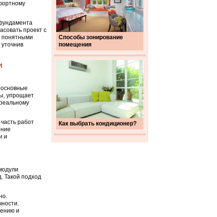
мфортному
 фундамента
асовать проект с
и понятными
Способы зонирование
, уточнив
помещения
и
у основные
ды, упрощает
 реальному
 часть работ
Как выбрать кондиционер?
ение
и и
 модули
. Такой подход
но.
чности.
чению и