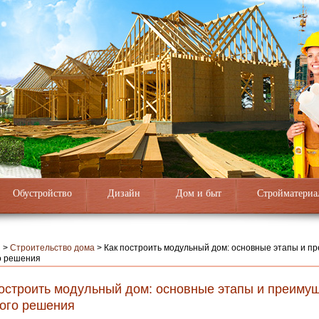
Обустройство
Дизайн
Дом и быт
Стройматериа
я
>
Строительство дома
>
Как построить модульный дом: основные этапы и п
о решения
построить модульный дом: основные этапы и преиму
вого решения