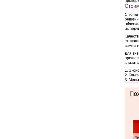
проверк
Стоим
С точки
решения
облегча
их порч
Качеств
стыковк
важны г
Для эне
проще з
снизить
Эконо
Комфо
Меньш
Пох
Т