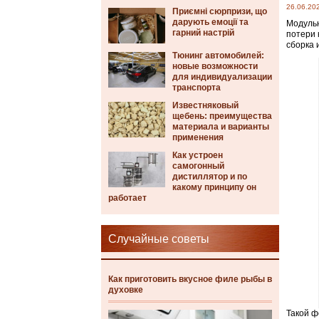
26.06.20
Приємні сюрпризи, що
дарують емоції та
Модульн
гарний настрій
потери 
сборка 
Тюнинг автомобилей:
новые возможности
для индивидуализации
транспорта
Известняковый
щебень: преимущества
материала и варианты
применения
Как устроен
самогонный
дистиллятор и по
какому принципу он
работает
Случайные советы
Как приготовить вкусное филе рыбы в
духовке
Такой ф