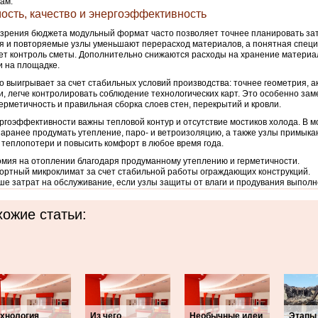
ам.
ость, качество и энергоэффективность
 зрения бюджета модульный формат часто позволяет точнее планировать за
 и повторяемые узлы уменьшают перерасход материалов, а понятная спец
ет контроль сметы. Дополнительно снижаются расходы на хранение материал
и на площадке.
о выигрывает за счет стабильных условий производства: точнее геометрия, а
и, легче контролировать соблюдение технологических карт. Это особенно заме
ерметичность и правильная сборка слоев стен, перекрытий и кровли.
ргоэффективности важны тепловой контур и отсутствие мостиков холода. В 
аранее продумать утепление, паро- и ветроизоляцию, а также узлы примыка
 теплопотери и повысить комфорт в любое время года.
мия на отоплении благодаря продуманному утеплению и герметичности.
ртный микроклимат за счет стабильной работы ограждающих конструкций.
е затрат на обслуживание, если узлы защиты от влаги и продувания выполн
ожие статьи:
ехнология
Из чего
Необычные идеи
Этапы 