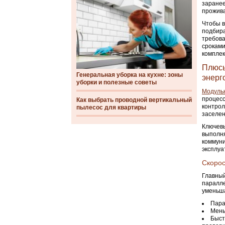
заранее
прожив
Чтобы в
подбира
требова
сроками
комплек
Плюсы
Генеральная уборка на кухне: зоны
энерг
уборки и полезные советы
Модуль
процесс
Как выбрать проводной вертикальный
контрол
пылесос для квартиры
заселе
Ключевы
выполня
коммуни
эксплуа
Скорос
Главный
паралле
уменьша
Пара
Мень
Быст