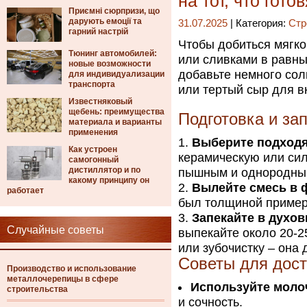
на тот, что гото
Приємні сюрпризи, що
дарують емоції та
31.07.2025
| Категория:
Стр
гарний настрій
Чтобы добиться мягко
Тюнинг автомобилей:
или сливками в равны
новые возможности
добавьте немного сол
для индивидуализации
транспорта
или тертый сыр для вк
Известняковый
щебень: преимущества
Подготовка и за
материала и варианты
применения
Выберите подходя
Как устроен
керамическую или си
самогонный
дистиллятор и по
пышным и однородны
какому принципу он
Вылейте смесь в 
работает
был толщиной примерн
Запекайте в духов
Случайные советы
выпекайте около 20-25
или зубочистку – она 
Советы для дос
Производство и использование
металлочерепицы в сфере
Используйте моло
строительства
и сочность.