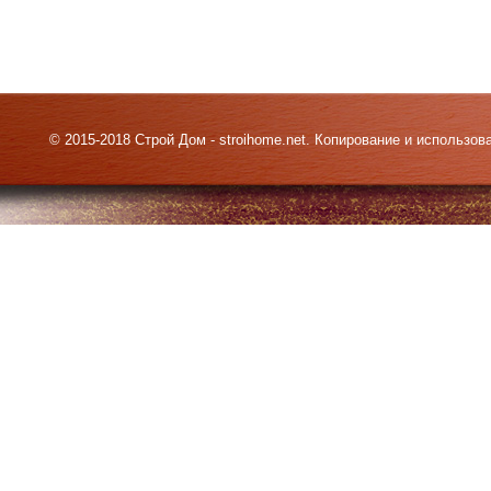
© 2015-2018 Строй Дом - stroihome.net. Копирование и использо