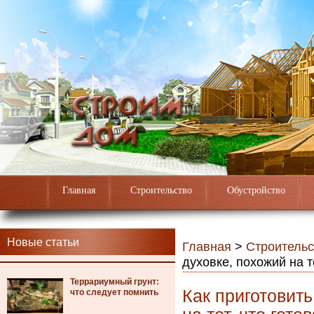
Главная
Строительство
Обустройство
Новые статьи
Главная
>
Строительс
духовке, похожий на т
Террариумный грунт:
Как приготовить
что следует помнить