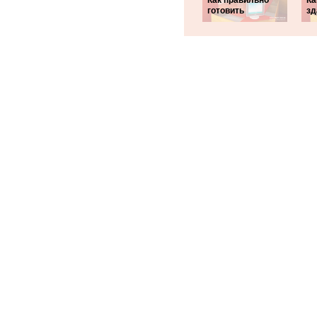
Как правильно
Ка
готовить
зд