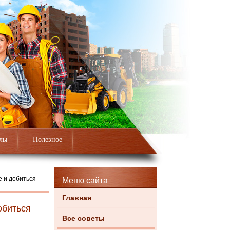
лы
Полезное
е и добиться
Меню сайта
Главная
обиться
Все советы