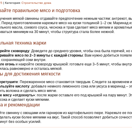
25
| Категория:
Строительство дома
айте правильное мясо и подготовка
учения мягкой свинины отдавайте предпочтение нежным частям: антрекот, в
. Перед приготовлением нарежьте мясо на куски толщиной 1–2 см. Маринад и
льного масла, соевого соуса, чеснока и трав сделает мясо мягким и ароматным
ваться минимум на 30 минут, чтобы структура стала более нежной.
льная техника жарки
грейте сковороду
: Доведите до среднего уровня, чтобы она была горячей, но
ривайте мясо по 2–3 минуты с каждой стороны
: Вам нужно добиться появл
, сохраняющей соки внутри.
те огонь
и накройте сковороду крышкой: готовьте еще 3–5 минут, чтобы внут
лась равномерно и осталась мягкой.
ы для достижения мягкости
еретушите
: Пережаренное мясо становится твердым. Следите за временем и
льзуйте кислоту
: добавьте немного лимонного сока или уксуса в маринад – 
ть волокна и сделать мясо мягче.
е мясу «отдохнуть»
: после жарки оставьте его под крышкой на пару минут. Э
сока и сделает куски мягкими.
а и рекомендации
те свинину с овощами или гарниром из картофельного пюре. Нарежьте ее по
делать куски более мягкими на вкус. Такой способ позволяет добиться сочнос
инут без особых усилий.