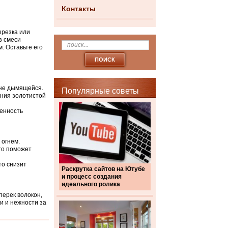
Контакты
ырезка или
з смеси
. Оставьте его
 не дымящейся.
Популярные советы
ения золотистой
ренность
 огнем.
это поможет
то снизит
Раскрутка сайтов на Ютубе
и процесс создания
идеального ролика
перек волокон,
ти и нежности за