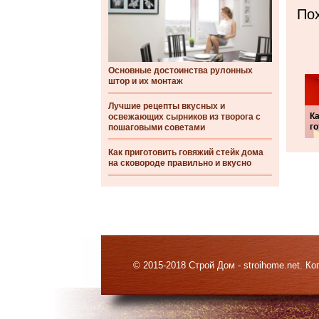
Пох
Основные достоинства рулонных
штор и их монтаж
Лучшие рецепты вкусных и
К
освежающих сырников из творога с
го
пошаговыми советами
Как приготовить говяжий стейк дома
на сковороде правильно и вкусно
© 2015-2018 Строй Дом - stroihome.net. 