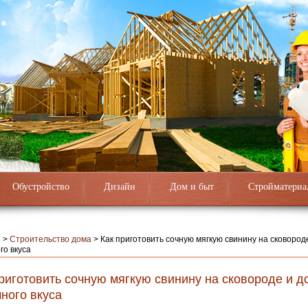
Обустройство
Дизайн
Дом и быт
Стройматериа
я
>
Строительство дома
>
Как приготовить сочную мягкую свинину на сковород
го вкуса
риготовить сочную мягкую свинину на сковороде и д
ного вкуса