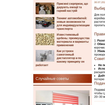
30.07.20
Приємні сюрпризи, що
дарують емоції та
Выбир
гарний настрій
Для пол
Тюнинг автомобилей:
корейка
новые возможности
растите
для индивидуализации
пропиты
транспорта
Прави
Известняковый
щебень: преимущества
Разо
материала и варианты
Обжа
применения
корочки
Как устроен
Убавь
самогонный
прожари
дистиллятор и по
Совет
какому принципу он
работает
Не п
Испо
расщепи
Дайт
Случайные советы
потерю 
Подач
Подавай
чтобы с
20–30 м