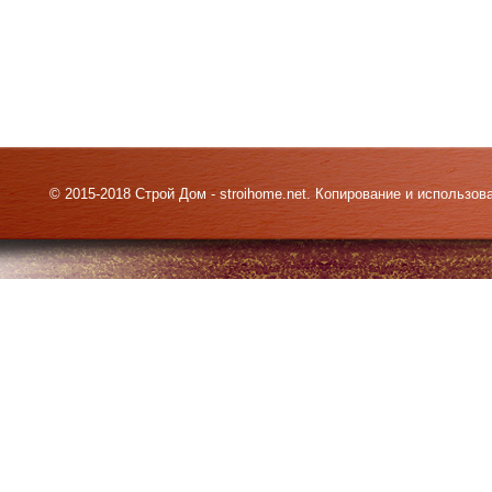
© 2015-2018 Строй Дом - stroihome.net. Копирование и использо