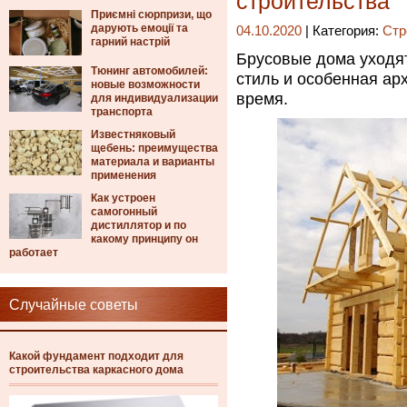
строительства
Приємні сюрпризи, що
дарують емоції та
04.10.2020
| Категория:
Стр
гарний настрій
Брусовые дома уходят
Тюнинг автомобилей:
стиль и особенная ар
новые возможности
время.
для индивидуализации
транспорта
Известняковый
щебень: преимущества
материала и варианты
применения
Как устроен
самогонный
дистиллятор и по
какому принципу он
работает
Случайные советы
Какой фундамент подходит для
строительства каркасного дома