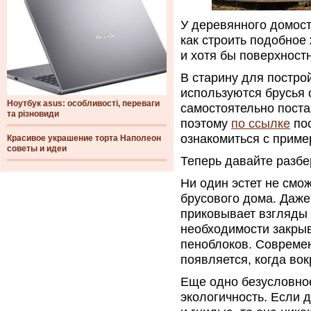
У деревянного домост
как строить подобное
и хотя бы поверхност
В старину для постро
используются брусья 
Ноутбук asus: особливості, переваги
самостоятельно поста
та різновиди
поэтому
по ссылке
пос
ознакомиться с прим
Красивое украшение торта Наполеон
советы и идеи
Теперь давайте разбе
Ни один эстет не смо
брусового дома. Даже
приковывает взгляды
необходимости закрыв
пеноблоков. Совреме
появляется, когда во
Еще одно безусловное
экологичность. Если 