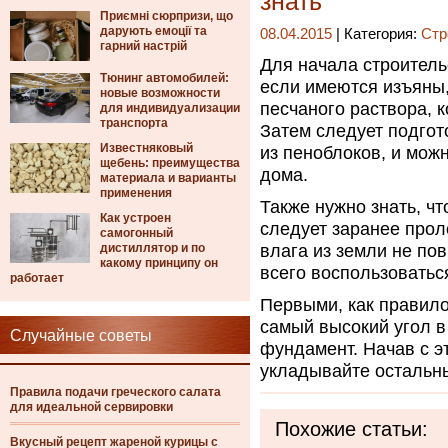
знать
Приємні сюрпризи, що
дарують емоції та
08.04.2015
| Категория:
Стр
гарний настрій
Для начала строитель
Тюнинг автомобилей:
если имеются изъяны,
новые возможности
песчаного раствора, 
для индивидуализации
транспорта
Затем следует подгот
Известняковый
из пеноблоков, и можн
щебень: преимущества
дома.
материала и варианты
применения
Также нужно знать, ч
Как устроен
следует заранее прол
самогонный
дистиллятор и по
влага из земли не по
какому принципу он
всего воспользовать
работает
Первыми, как правило
самый высокий угол в
Случайные советы
фундамент. Начав с эт
укладывайте остальн
Правила подачи греческого салата
для идеальной сервировки
Похожие статьи:
Вкусный рецепт жареной курицы с