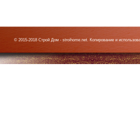
© 2015-2018 Строй Дом - stroihome.net. Копирование и использо