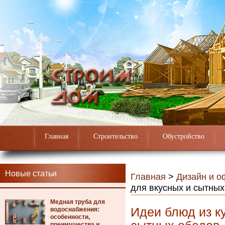
Главная
Строительство
Обустройство
Новые статьи
Главная
>
Дизайн и 
для вкусных и сытных
Медная труба для
Идеи блюд из к
водоснабжения:
особенности,
преимущества и