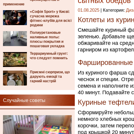
сытных обедов
применение
01.08.2025
| Категория:
Диз
«Софія Sport» у Києві:
сучасна мережа
Котлеты из кури
фітнес-клубів для всієї
родини
Смешайте куриный фа
Полиуретановые
зеленью. Добавьте ще
наливные полы:
плюсы покрытия и
обжаривайте на средн
пошаговая укладка
гарниром из картофел
Террариумный грунт:
что следует помнить
Фаршированные
Из куриного фарша сд
Приємні сюрпризи, що
дарують емоції та
чеснок и специи. Отр
гарний настрій
семена и наполните и
40 минут. Подавайте 
Случайные советы
Куриные тефтели
Сформируйте небольш
немного хлебных крош
корочки, затем перело
под крышкой 20 минут