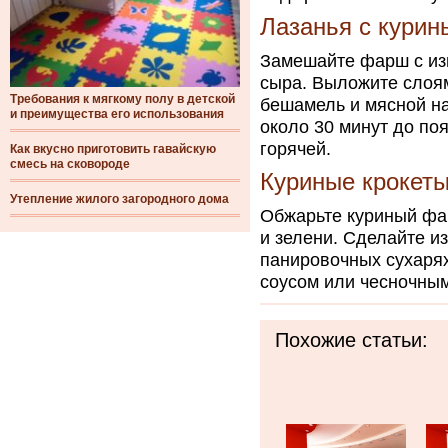
Лазанья с кури
Замешайте фарш с из
сыра. Выложите слоям
Требования к мягкому полу в детской
бешамель и мясной на
и преимущества его использования
около 30 минут до по
горячей.
Как вкусно приготовить гавайскую
смесь на сковороде
Куриные крокет
Утепление жилого загородного дома
Обжарьте куриный фар
и зелени. Сделайте и
панировочных сухарях
соусом или чесночны
Похожие статьи: