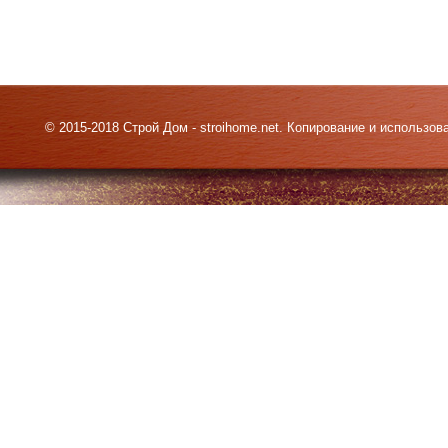
© 2015-2018 Строй Дом - stroihome.net. Копирование и использо