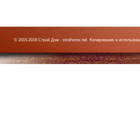
© 2015-2018 Строй Дом - stroihome.net. Копирование и использо