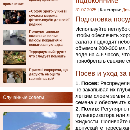
подоконнике
применение
31.07.2025
| Категория:
Диз
«Софія Sport» у Києві:
сучасна мережа
Подготовка пос
фітнес-клубів для всієї
родини
Используйте неглубо
Полиуретановые
чтобы обеспечить хор
наливные полы:
плюсы покрытия и
салата подходят неб
пошаговая укладка
объемом 200-300 мл. 
Террариумный грунт:
воде на 4-6 часов, чт
что следует помнить
приобретать свежие с
Приємні сюрпризи, що
Посев и уход за
дарують емоції та
гарний настрій
Посев:
Распределит
не закапывая их глубж
легким слоем земли и
Случайные советы
семена и обеспечить 
Полив:
Регулярно п
пульверизатора или л
жидкости. Поливайте 
допускайте пересыха