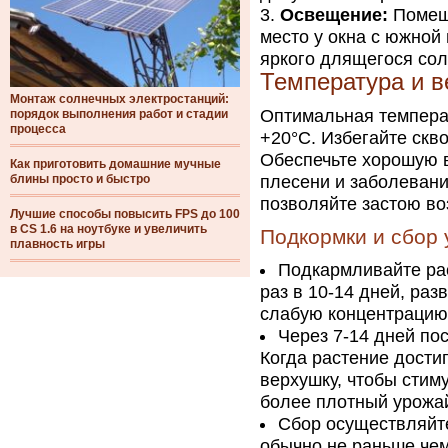
Освещение:
Помеща
место у окна с южной
яркого длящегося сол
Температура и 
Монтаж солнечных электростанций:
Оптимальная темпера
порядок выполнения работ и стадии
процесса
+20°C. Избегайте скв
Обеспечьте хорошую 
Как приготовить домашние мучные
блины просто и быстро
плесени и заболевани
позволяйте застою во
Лучшие способы повысить FPS до 100
в CS 1.6 на ноутбуке и увеличить
Подкормки и сбор
плавность игры
Подкармливайте ра
раз в 10-14 дней, ра
слабую концентрацию,
Через 7-14 дней по
Когда растение дости
верхушку, чтобы стим
более плотный урожа
Сбор осуществляйте
обычно не раньше чем