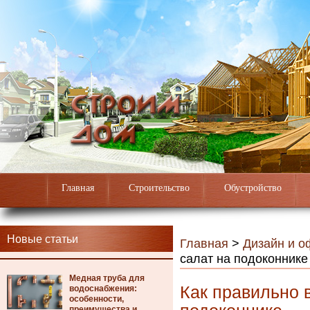
Главная
Строительство
Обустройство
Новые статьи
Главная
>
Дизайн и 
салат на подоконнике
Медная труба для
Как правильно 
водоснабжения:
особенности,
преимущества и