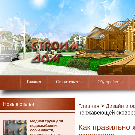
Главная
Строительство
Обустройство
Новые статьи
Главная
>
Дизайн и 
нержавеющей сковор
Медная труба для
Как правильно
водоснабжения:
особенности,
преимущества и