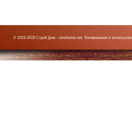
© 2015-2018 Строй Дом - stroihome.net. Копирование и использо