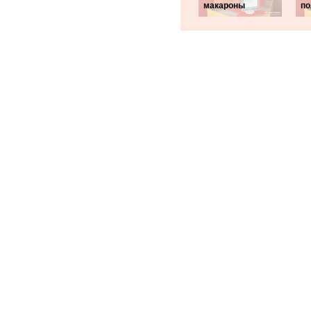
макароны
по