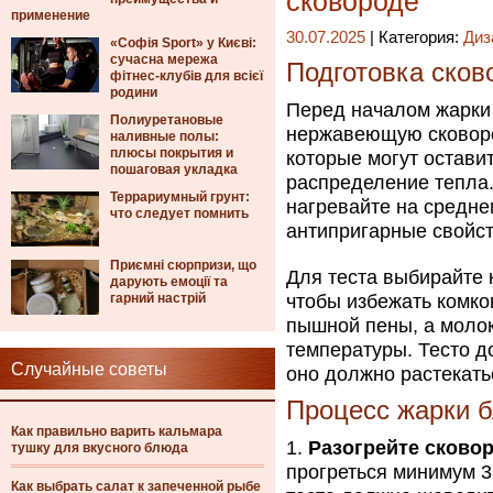
сковороде
применение
30.07.2025
| Категория:
Диз
«Софія Sport» у Києві:
сучасна мережа
Подготовка сков
фітнес-клубів для всієї
родини
Перед началом жарки 
Полиуретановые
нержавеющую сковоро
наливные полы:
плюсы покрытия и
которые могут остави
пошаговая укладка
распределение тепла
Террариумный грунт:
нагревайте на средне
что следует помнить
антипригарные свойст
Приємні сюрпризи, що
Для теста выбирайте 
дарують емоції та
гарний настрій
чтобы избежать комко
пышной пены, а молок
температуры. Тесто д
Случайные советы
оно должно растекать
Процесс жарки 
Как правильно варить кальмара
Разогрейте сково
тушку для вкусного блюда
прогреться минимум 3
Как выбрать салат к запеченной рыбе