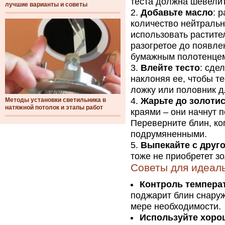
теста должна шевелит
лучшие варианты и советы
Добавьте масло
: 
количество нейтральн
использовать растите
разогретое до появле
бумажным полотенцем
Влейте тесто
: сде
наклоняя ее, чтобы т
ложку или половник д
Жарьте до золотис
Методы установки светильника в
натяжной потолок и этапы работ
краями – они начнут 
Переверните блин, ког
подрумяненными.
Выпекайте с друг
тоже не приобретет зо
Советы для идеал
Контроль темпера
поджарит блин снаруж
мере необходимости.
Используйте хоро