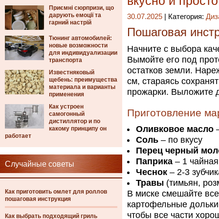
вкусно и просто
Приємні сюрпризи, що
дарують емоції та
30.07.2025
| Категория:
Диз
гарний настрій
Пошаговая инстр
Тюнинг автомобилей:
новые возможности
Начните с выбора кач
для индивидуализации
Вымойте его под прот
транспорта
остатков земли. Наре
Известняковый
щебень: преимущества
см, стараясь сохраня
материала и варианты
прожарки. Выложите д
применения
Как устроен
Приготовление ма
самогонный
дистиллятор и по
Оливковое масло
–
какому принципу он
работает
Соль
– по вкусу
Перец черный мо
Паприка
– 1 чайная
Случайные советы
Чеснок
– 2-3 зубчи
Травы
(тимьян, роз
Как приготовить омлет для роллов
В миске смешайте вс
пошаговая инструкция
картофельные дольки
чтобы все части хоро
Как выбрать подходящий гриль