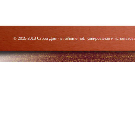
© 2015-2018 Строй Дом - stroihome.net. Копирование и использо