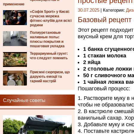
простые рецеп
применение
30.07.2025
| Категория:
Диз
«Софія Sport» у Києві:
сучасна мережа
Базовый рецепт 
фітнес-клубів для всієї
родини
Этот рецепт подходит 
Полиуретановые
вкусный крем для торт
наливные полы:
плюсы покрытия и
пошаговая укладка
1 банка сгущенног
Террариумный грунт:
1 стакан молока
что следует помнить
2 яйца
2 столовые ложки
Приємні сюрпризи, що
50 г сливочного м
дарують емоції та
гарний настрій
1 чайная ложка ва
Пошаговый процесс:
Растворите муку в 
Случайные советы
чтобы не образовалис
В кастрюле смешайт
ванильный сахар. Хор
Добавьте муку и сн
Поставьте кастрюлю