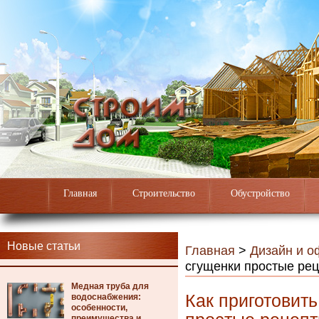
Главная
Строительство
Обустройство
Новые статьи
Главная
>
Дизайн и 
сгущенки простые ре
Медная труба для
Как приготовить
водоснабжения:
особенности,
преимущества и