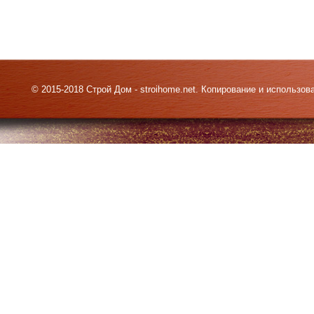
© 2015-2018 Строй Дом - stroihome.net. Копирование и использо