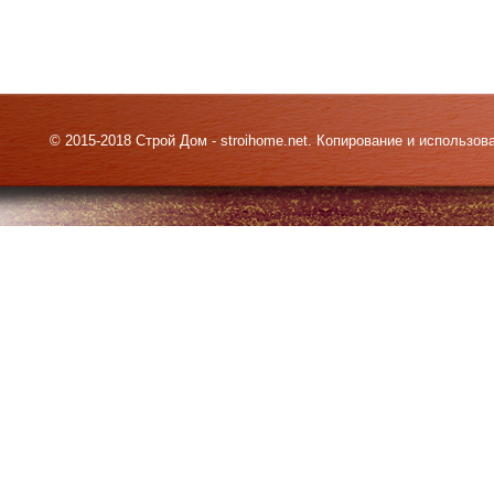
© 2015-2018 Строй Дом - stroihome.net. Копирование и использо