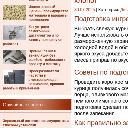
хлопот
Известняковый
30.07.2025
| Категория:
Диз
щебень: преимущества
материала и варианты
Подготовка ингр
применения
Как устроен
Выбрать свежую курин
самогонный
Лучше использовать 
дистиллятор и по
какому принципу он
размороженную заран
работает
холодной водой и об
Промышленная
яркого вкуса добавьте
вентиляция без
смесь приправ по вкус
ошибок: требования к
проекту и монтажу
Советы по подго
Преобразователи
частоты в
электроприводе:
Проведите короткое м
назначение, принцип
курица получилась со
работы и применение
перца, оливкового ма
немного лимонного со
Случайные советы
подготовка сделает 
после запекания.
Зеркальный потолок: преимущества и
Как правильно з
способы установки