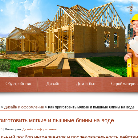
Обустройство
Дизайн
Дом и быт
Стройматериа
я
>
Дизайн и оформление
>
Как приготовить мягкие и пышные блины на воде
приготовить мягкие и пышные блины на воде
25
| Категория:
Дизайн и оформление
льный подбор ингредиентов и последовательность действ