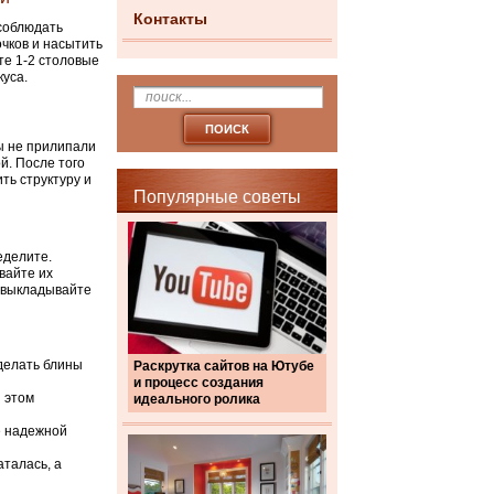
Контакты
 соблюдать
очков и насытить
те 1-2 столовые
куса.
ны не прилипали
й. После того
ть структуру и
Популярные советы
еделите.
вайте их
е выкладывайте
сделать блины
Раскрутка сайтов на Ютубе
и процесс создания
 этом
идеального ролика
е надежной
аталась, а