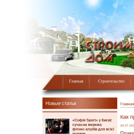
Главная
Строительство
Новые статьи
Главна
Как 
«Софія Sport» у Києві:
сучасна мережа
30.07.20
фітнес-клубів для всієї
Прави
родини