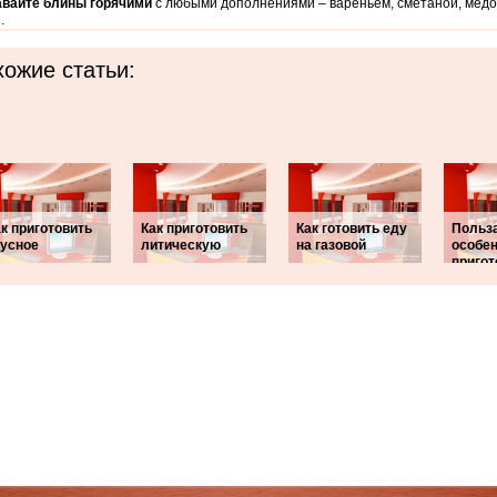
вайте блины горячими
с любыми дополнениями – вареньем, сметаной, медо
.
ожие статьи:
к приготовить
Как приготовить
Как готовить еду
Польза
кусное
литическую
на газовой
особе
приго