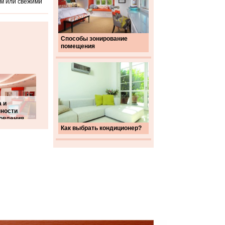
м или свежими
Способы зонирование
помещения
 и
нности
товления
Как выбрать кондиционер?