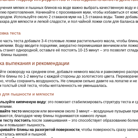
учения мягких и пышных блинов на воде важно выбрать качественную воду и
гию приготовления. Начинайте с просеивания муки, чтобы избавиться от ком
ородом. Используйте около 2 стаканов муки на 1,5 стакана воды. Также добавь
ахара для мягкости и легкой сладости, и пол чайной ложки соли для баланса в
овка теста
ю часть теста добавьте 3-4 столовые ложки растительного масла, чтобы бли
мягкими. Воду вводите порциями, аккуратно перемешивая венчиком или ложко
сь станет однородной, оставьте её постоять 10-15 минут – это позволит сглади
 блины пышнее.
ка выпекания и рекомендации
йте сковороду на среднем огне, добавьте немного масла и равномерно распр
те блины по 1-2 минуты с каждой стороны до золотистого цвета. Переворачи
но, чтобы сохранить воздушность. Не слишком сильно давите на лопатке и н
 толстый слой теста, чтобы кепталенность не уменьшалась.
 для пышности и мягкости
льзуйте кипяченую воду
: это помогает стабилизировать структуру теста и 
ягкими.
вайте тесто
миксером или венчиком около 3 минут – воздушные пузырьки при
ваются, благодаря чему блины поднимаются намного лучше.
е тесту постоять
после замешивания – это способствует образованию боле
ры и повышает пышность.
ривайте блины на разогретой поверхности
, чтобы поверхность сразу запеч
осталась мягкой и пышной.