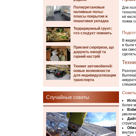
Полиуретановые
Для пол
наливные полы:
техноло
плюсы покрытия и
её кисл
пошаговая укладка
ложки с
Террариумный грунт:
Подгот
что следует помнить
В жидку
и были 
Приємні сюрпризи, що
как сме
дарують емоції та
сделать
гарний настрій
Техни
Тюнинг автомобилей:
новые возможности
Разогре
для индивидуализации
Выпекай
транспорта
аккурат
слишком
Советы
Случайные советы
Испо
более м
Взби
увеличи
Дайт
структу
Обжа
внутри 