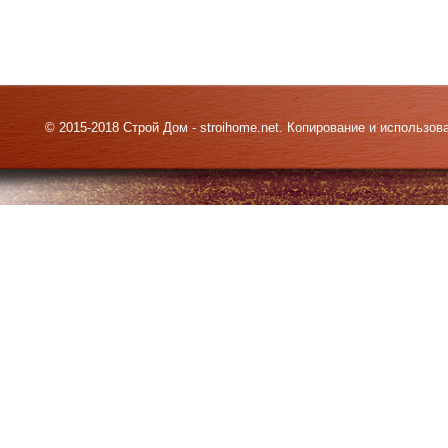
© 2015-2018 Строй Дом - stroihome.net. Копирование и использо