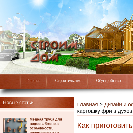
Главная
Строительство
Обустройство
Новые статьи
Главная
>
Дизайн и 
картошку фри в духов
Медная труба для
Как приготовит
водоснабжения:
особенности,
преимущества и