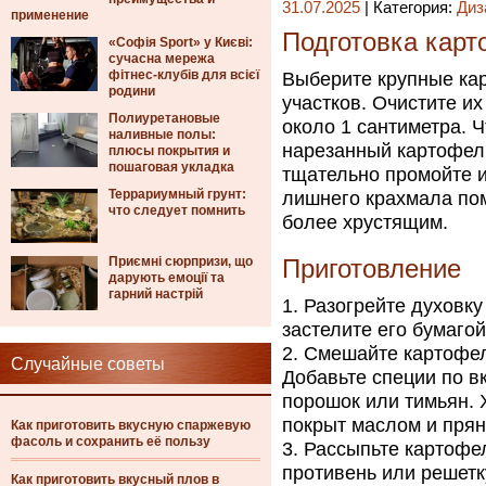
31.07.2025
| Категория:
Диз
применение
Подготовка кар
«Софія Sport» у Києві:
сучасна мережа
фітнес-клубів для всієї
Выберите крупные ка
родини
участков. Очистите и
Полиуретановые
около 1 сантиметра. 
наливные полы:
нарезанный картофель
плюсы покрытия и
пошаговая укладка
тщательно промойте 
Террариумный грунт:
лишнего крахмала пом
что следует помнить
более хрустящим.
Приємні сюрпризи, що
Приготовление
дарують емоції та
гарний настрій
Разогрейте духовку
застелите его бумагой
Смешайте картофел
Случайные советы
Добавьте специи по вк
порошок или тимьян. 
покрыт маслом и прян
Как приготовить вкусную спаржевую
фасоль и сохранить её пользу
Рассыпьте картофе
противень или решетк
Как приготовить вкусный плов в