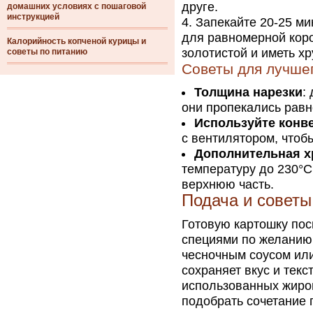
друге.
домашних условиях с пошаговой
инструкцией
Запекайте 20-25 ми
для равномерной коро
Калорийность копченой курицы и
золотистой и иметь х
советы по питанию
Советы для лучшег
Толщина нарезки
:
они пропекались рав
Используйте конв
с вентилятором, чтоб
Дополнительная х
температуру до 230°C
верхнюю часть.
Подача и советы
Готовую картошку пос
специями по желанию
чесночным соусом или
сохраняет вкус и текс
использованных жиров
подобрать сочетание п