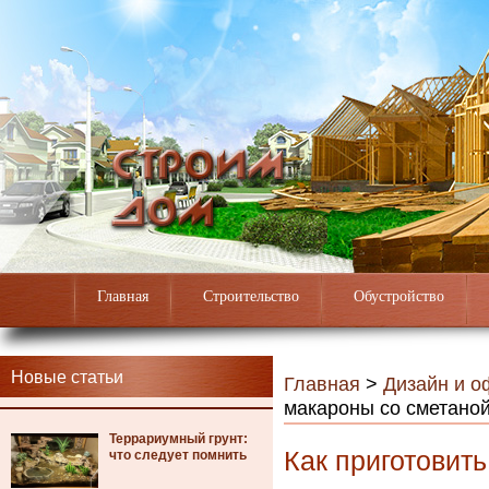
Главная
Строительство
Обустройство
Новые статьи
Главная
>
Дизайн и 
макароны со сметано
Террариумный грунт:
Как приготовит
что следует помнить