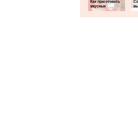
Как приготовить
Со
вкусные
вы