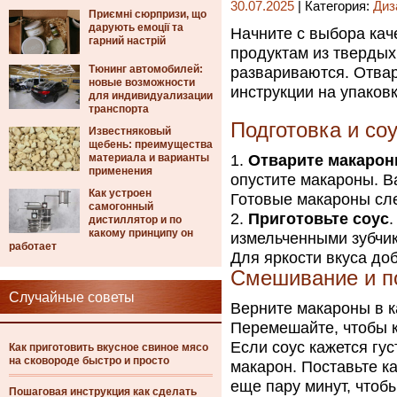
30.07.2025
| Категория:
Диз
Приємні сюрпризи, що
дарують емоції та
Начните с выбора кач
гарний настрій
продуктам из твердых
Тюнинг автомобилей:
развариваются. Отвар
новые возможности
инструкции на упаков
для индивидуализации
транспорта
Подготовка и со
Известняковый
щебень: преимущества
материала и варианты
Отварите макаро
применения
опустите макароны. В
Как устроен
Готовые макароны сле
самогонный
Приготовьте соус
.
дистиллятор и по
какому принципу он
измельченными зубчик
работает
Для яркости вкуса до
Смешивание и п
Случайные советы
Верните макароны в 
Перемешайте, чтобы 
Если соус кажется гу
Как приготовить вкусное свиное мясо
на сковороде быстро и просто
макарон. Поставьте к
еще пару минут, чтоб
Пошаговая инструкция как сделать