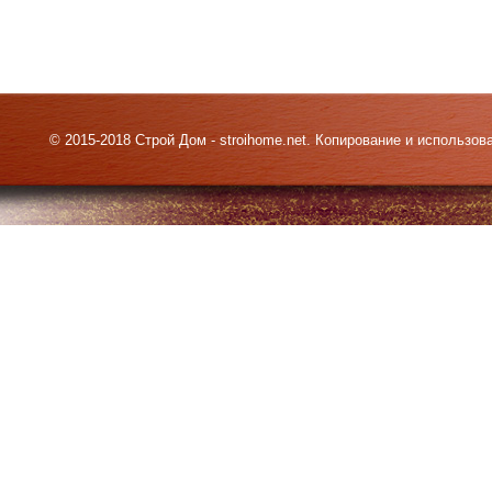
© 2015-2018 Строй Дом - stroihome.net. Копирование и использо