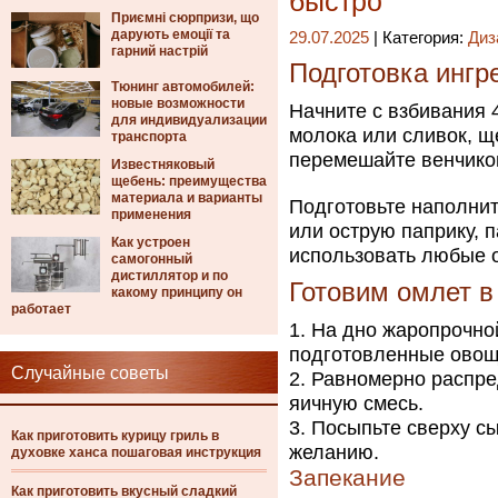
быстро
Приємні сюрпризи, що
дарують емоції та
29.07.2025
| Категория:
Диз
гарний настрій
Подготовка ингр
Тюнинг автомобилей:
новые возможности
Начните с взбивания 4
для индивидуализации
молока или сливок, щ
транспорта
перемешайте венчико
Известняковый
щебень: преимущества
материала и варианты
Подготовьте наполнит
применения
или острую паприку, 
Как устроен
использовать любые о
самогонный
дистиллятор и по
Готовим омлет в
какому принципу он
работает
На дно жаропрочно
подготовленные овощи
Случайные советы
Равномерно распред
яичную смесь.
Посыпьте сверху сы
Как приготовить курицу гриль в
желанию.
духовке ханса пошаговая инструкция
Запекание
Как приготовить вкусный сладкий