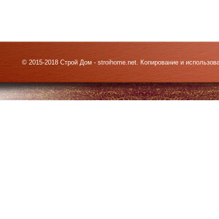
© 2015-2018 Строй Дом - stroihome.net. Копирование и использо