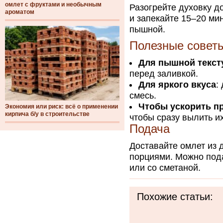
омлет с фруктами и необычным
Разогрейте духовку д
ароматом
и запекайте 15–20 мин
пышной.
Полезные совет
Для пышной текс
перед заливкой.
Для яркого вкуса
:
смесь.
Чтобы ускорить п
Экономия или риск: всё о применении
кирпича б/у в строительстве
чтобы сразу вылить их
Подача
Доставайте омлет из д
порциями. Можно под
или со сметаной.
Похожие статьи: