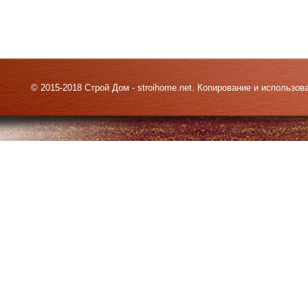
© 2015-2018 Строй Дом - stroihome.net. Копирование и использо