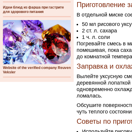
Приготовление з
Идеи блюд из фарша при гастрите
для здорового питания
В отдельной миске со
50 мл рисового укс
2 ст. л. сахара
1 ч. л. соли
Погревайте смесь в м
помешивая, пока саха
до комнатной темпера
Заправка и охла
Website of the verified company Reuven
Veksler
Вылейте уксусную сме
деревянной лопаткой 
одновременно охлажда
ломалась.
Обсушите поверхность
чуть теплого состоян
Советы по приг
Используйте рисову