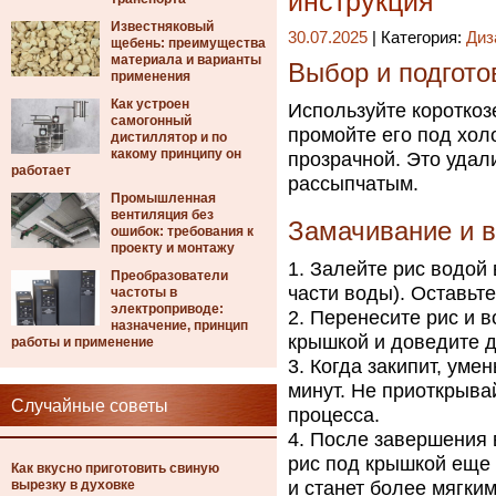
инструкция
Известняковый
30.07.2025
| Категория:
Диз
щебень: преимущества
материала и варианты
Выбор и подгото
применения
Как устроен
Используйте короткоз
самогонный
промойте его под хол
дистиллятор и по
какому принципу он
прозрачной. Это удал
работает
рассыпчатым.
Промышленная
вентиляция без
Замачивание и 
ошибок: требования к
проекту и монтажу
Залейте рис водой в
Преобразователи
части воды). Оставьте
частоты в
электроприводе:
Перенесите рис и в
назначение, принцип
крышкой и доведите д
работы и применение
Когда закипит, уме
минут. Не приоткрыва
Случайные советы
процесса.
После завершения в
рис под крышкой еще 
Как вкусно приготовить свиную
вырезку в духовке
и станет более мягким