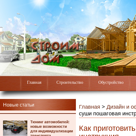
Главная
Строительство
Обустройство
Новые статьи
Главная
>
Дизайн и 
суши пошаговая инст
Тюнинг автомобилей:
Как приготовит
новые возможности
для индивидуализации
транспорта