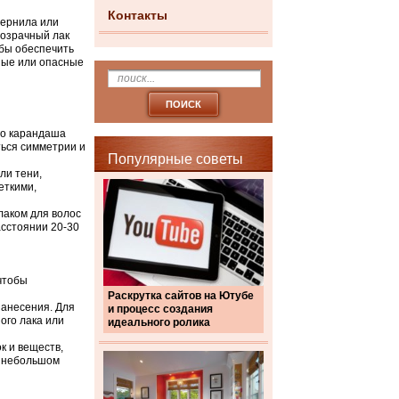
Контакты
чернила или
розрачный лак
обы обеспечить
ные или опасные
ого карандаша
ться симметрии и
Популярные советы
ли тени,
еткими,
лаком для волос
асстоянии 20-30
чтобы
Раскрутка сайтов на Ютубе
 нанесения. Для
и процесс создания
ого лака или
идеального ролика
к и веществ,
а небольшом