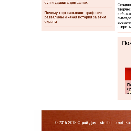
суп и удивить домашних
Создани
творчес
Почему торт называют графские
избежат
развалины и какая история за этим
выгляде
скрыта
временн
стереть
Пох
П
б
у
© 2015-2018 Строй Дом - stroihome.net. 