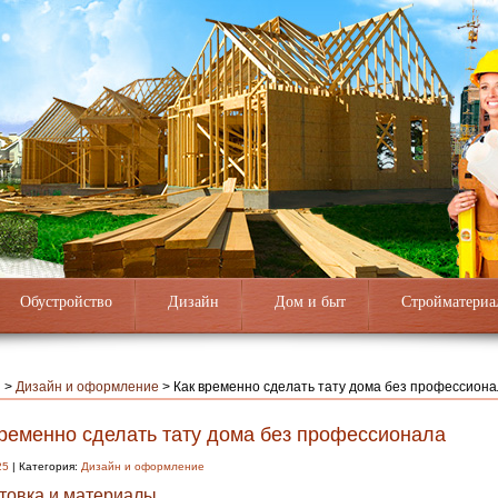
Обустройство
Дизайн
Дом и быт
Стройматериа
я
>
Дизайн и оформление
>
Как временно сделать тату дома без профессион
временно сделать тату дома без профессионала
25
| Категория:
Дизайн и оформление
товка и материалы