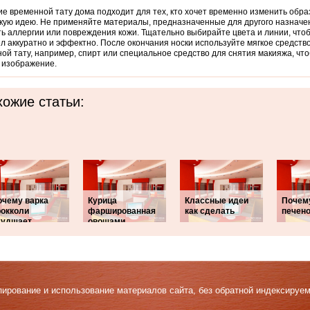
е временной тату дома подходит для тех, кто хочет временно изменить обра
кую идею. Не применяйте материалы, предназначенные для другого назначе
ь аллергии или повреждения кожи. Тщательно выбирайте цвета и линии, что
л аккуратно и эффектно. После окончания носки используйте мягкое средств
ой тату, например, спирт или специальное средство для снятия макияжа, чт
 изображение.
ожие статьи:
очему варка
Курица
Классные идеи
Почем
рокколи
фаршированная
как сделать
печено
худшает
овощами
Копирование и использование материалов сайта, без обратной индексируе