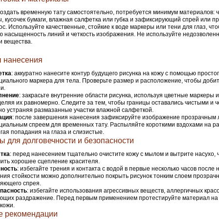
оздать временную тату самостоятельно, потребуется минимум материалов: 
, кусочек бумаги, влажная салфетка или губка и зафиксирующий спрей или п
ос. Используйте качественные, стойкие к воде маркеры или тени для глаз, чт
 насыщенность линий и четкость изображения. Не используйте недозволен
и вещества.
 нанесения
етка
: аккуратно нанесите контур будущего рисунка на кожу с помощью прост
циального маркера для тела. Проверьте размер и расположение, чтобы доби
и.
лнение
: закрасьте внутренние области рисунка, используя цветные маркеры и
еляя их равномерно. Следите за тем, чтобы границы оставались чистыми и ч
но устраняя размазанные участки влажной салфеткой.
ация
: после завершения нанесения зафиксируйте изображение прозрачным 
циальным спреем для временных тату. Распыляйте короткими вздохами на р
егая попадания на глаза и слизистые.
ы для долговечности и безопасности
тка
: перед нанесением тщательно очистите кожу с мылом и вытрите насухо, 
ить хорошее сцепление красителя.
ность
: избегайте трения и контакта с водой в первые несколько часов после
ия стойкости можно дополнительно покрыть рисунок тонким слоем прозрачн
яющего спрея.
пасность
: избегайте использования агрессивных веществ, аллергичных красо
ющих раздражение. Перед первым применением протестируйте материал н
 кожи.
 рекомендации