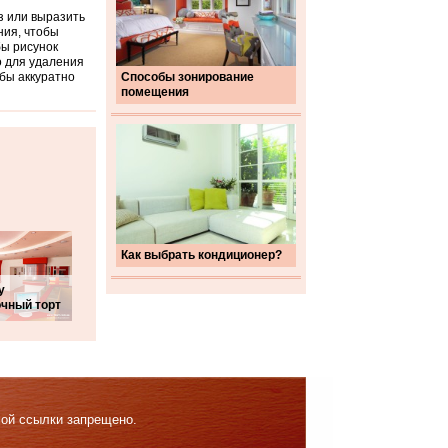
з или выразить
ния, чтобы
бы рисунок
о для удаления
обы аккуратно
Способы зонирование
помещения
Как выбрать кондиционер?
у
чный торт
мой ссылки запрещено.