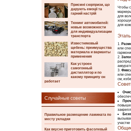
Приємні сюрпризи, що
Чтобы с
дарують емоції та
маркеры
гарний настрій
для вол
хорошую
Тюнинг автомобилей:
для кож
новые возможности
для индивидуализации
Этапы
транспорта
Известняковый
Разм
щебень: преимущества
или спе
материала и варианты
гармони
применения
Запо
распред
Как устроен
аккурат
самогонный
Фикс
дистиллятор и по
или спе
какому принципу он
см, изб
работает
Совет
Очис
обеспеч
Случайные советы
Проч
повышен
закрепл
Безо
Правильное размещение ламината по
вызыва
месту укладки
участке
Общие
Как вкусно приготовить фасолевый