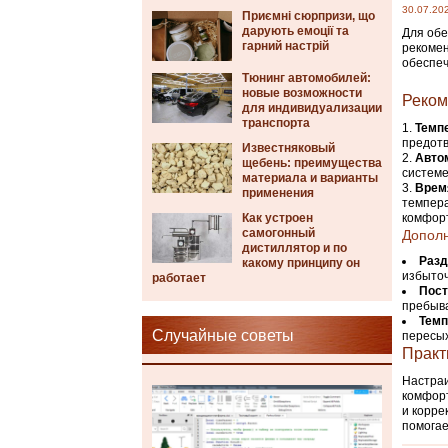
30.07.20
Приємні сюрпризи, що
дарують емоції та
Для обе
гарний настрій
рекомен
обеспеч
Тюнинг автомобилей:
новые возможности
Реком
для индивидуализации
транспорта
Темп
предотв
Известняковый
Авто
щебень: преимущества
систем
материала и варианты
Врем
применения
темпера
Как устроен
комфор
самогонный
Допол
дистиллятор и по
Разд
какому принципу он
избыточ
работает
Пост
пребыва
Темп
Случайные советы
пересых
Практ
Настраи
комфорт
и корре
помогае