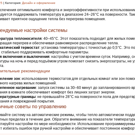
25
| Категория:
Дизайн и оформление
спечения оптимального комфорта и энергоэффективности при использовании
дуется поддерживать температуру в диапазоне 24–26°C на поверхности. Та
ивает приятное ощущение тепла без перегрева помещения.
ендуемые настройки системы
ература теплоносителя
: 40–45°C. Этот показатель подходит для жилых пом
ращая перегрев и обеспечивая равномерное распределение тепла.
матический термостат
: установка темперратуры с точностью до 0,5°C. Это п
е стабильно поддерживать комфортные параметры.
я включения и выключения
: настройка с учетом времени суток. Например, 
туры на ночь и перед подъёмом утром помогает снизить энергозатраты, не 
та.
нительные рекомендации
еление зон
: использование термостатов для отдельных комнат или зон помо
ного нагрева жилых помещений.
епенное нагревание
: запуск системы за 30–60 минут до запланированного в
ния в комнате обеспечивает комфорт без лишних затрат энергии.
ературные границы
: не превышайте 28°C на поверхности пола для предот
ания и повреждений покрытия.
ичные советы по управлению
вайте систему на автоматические режимы, чтобы тепло автоматически подд
ных пределах в течение дня. Обратите внимание на показатели температур
ктируйте настройки по мере необходимости. Использование программируемы
т избегать ошибок при ручной настройке и обеспечивает постоянное комфор