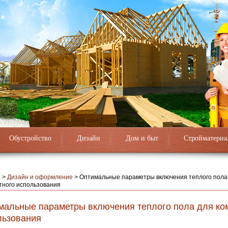
Обустройство
Дизайн
Дом и быт
Стройматериа
я
>
Дизайн и оформление
>
Оптимальные параметры включения теплого пола
тного использования
мальные параметры включения теплого пола для ко
льзования