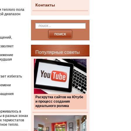
Контакты
 теплого пола
кой диапазон
ещений,
озволяет
Популярные советы
снижение
ухудшая
гает избегать
ремени
вращения
Раскрутка сайтов на Ютубе
и процесс создания
идеального ролика
ерживалось в
ы в разных зонах
х термостатов
тное тепло.