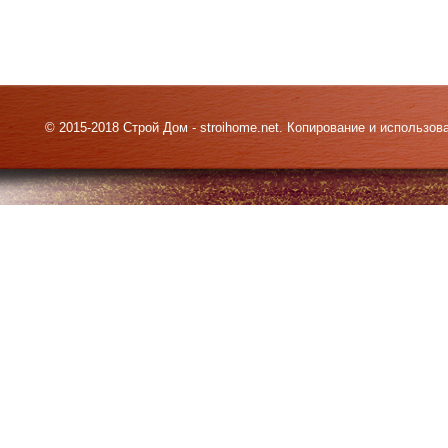
© 2015-2018 Строй Дом - stroihome.net. Копирование и использо