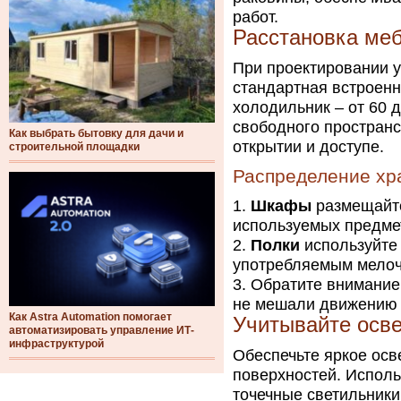
работ.
Расстановка меб
При проектировании у
стандартная встроенн
холодильник – от 60 
свободного пространс
Как выбрать бытовку для дачи и
открытии и доступе.
строительной площадки
Распределение хр
Шкафы
размещайте
используемых предмет
Полки
используйте 
употребляемым мелоч
Обратите внимание
не мешали движению п
Как Astra Automation помогает
Учитывайте осв
автоматизировать управление ИТ-
инфраструктурой
Обеспечьте яркое осв
поверхностей. Исполь
точечные светильники