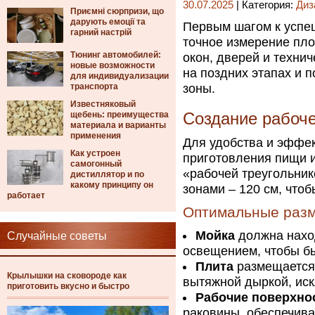
30.07.2025
| Категория:
Диз
Приємні сюрпризи, що
дарують емоції та
Первым шагом к успе
гарний настрій
точное измерение пл
Тюнинг автомобилей:
окон, дверей и техни
новые возможности
на поздних этапах и 
для индивидуализации
транспорта
зоны.
Известняковый
щебень: преимущества
Создание рабоч
материала и варианты
применения
Для удобства и эффек
Как устроен
приготовления пищи и
самогонный
«рабочей треугольни
дистиллятор и по
какому принципу он
зонами – 120 см, что
работает
Оптимальные разм
Мойка
должна наход
Случайные советы
освещением, чтобы бы
Плита
размещается 
Крылышки на сковороде как
вытяжной дыркой, ис
приготовить вкусно и быстро
Рабочие поверхно
раковины, обеспечив