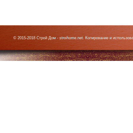
© 2015-2018 Строй Дом - stroihome.net. Копирование и использо