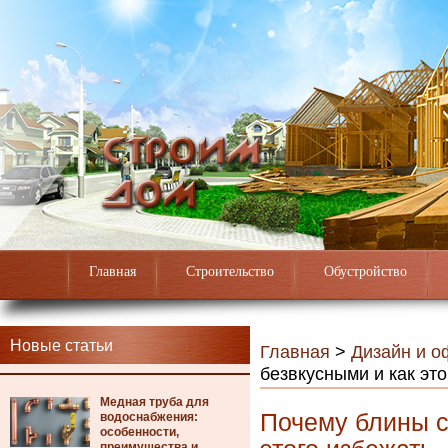
Главная
Строительство
Обустройство
Новые статьи
Главная
>
Дизайн и 
безвкусными и как это
Медная труба для
Почему блины с
водоснабжения:
особенности,
преимущества и