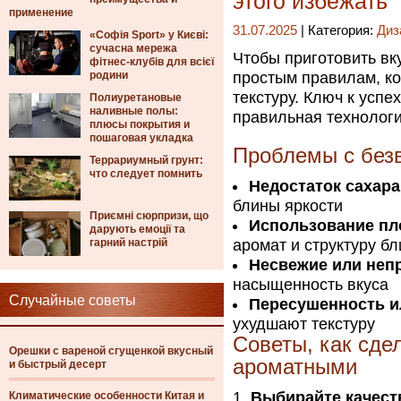
этого избежать
применение
31.07.2025
| Категория:
Диз
«Софія Sport» у Києві:
сучасна мережа
Чтобы приготовить вк
фітнес-клубів для всієї
родини
простым правилам, ко
текстуру. Ключ к усп
Полиуретановые
наливные полы:
правильная технологи
плюсы покрытия и
пошаговая укладка
Проблемы с без
Террариумный грунт:
что следует помнить
Недостаток сахара
блины яркости
Приємні сюрпризи, що
Использование пло
дарують емоції та
гарний настрій
аромат и структуру б
Несвежие или неп
насыщенность вкуса
Случайные советы
Пересушенность и
ухудшают текстуру
Советы, как сде
Орешки с вареной сгущенкой вкусный
ароматными
и быстрый десерт
Выбирайте качест
Климатические особенности Китая и