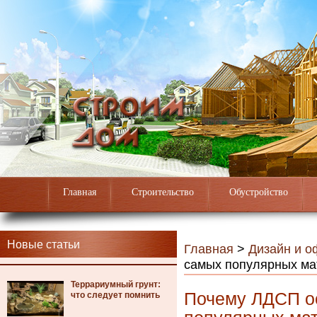
Главная
Строительство
Обустройство
Новые статьи
Главная
>
Дизайн и 
самых популярных ма
Террариумный грунт:
Почему ЛДСП ос
что следует помнить