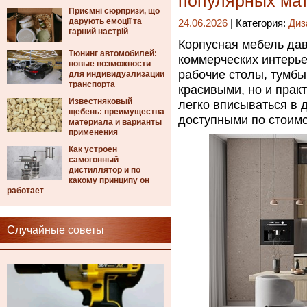
популярных мат
Приємні сюрпризи, що
дарують емоції та
24.06.2026
| Категория:
Диз
гарний настрій
Корпусная мебель да
Тюнинг автомобилей:
коммерческих интерье
новые возможности
рабочие столы, тумбы
для индивидуализации
транспорта
красивыми, но и прак
Известняковый
легко вписываться в 
щебень: преимущества
доступными по стоимо
материала и варианты
применения
Как устроен
самогонный
дистиллятор и по
какому принципу он
работает
Случайные советы