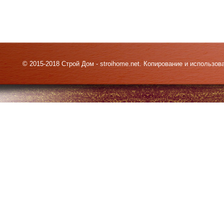
© 2015-2018 Строй Дом - stroihome.net. Копирование и использо