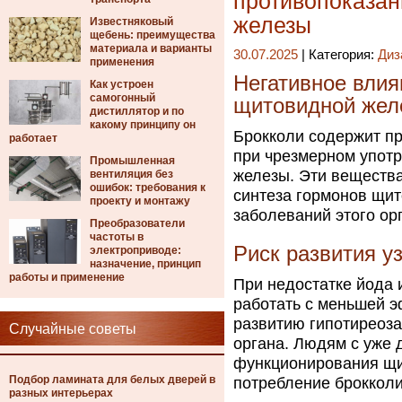
противопоказан
железы
Известняковый
щебень: преимущества
материала и варианты
30.07.2025
| Категория:
Диз
применения
Негативное влия
Как устроен
самогонный
щитовидной жел
дистиллятор и по
какому принципу он
Брокколи содержит пр
работает
при чрезмерном упот
Промышленная
железы. Эти вещества
вентиляция без
ошибок: требования к
синтеза гормонов щит
проекту и монтажу
заболеваний этого ор
Преобразователи
частоты в
Риск развития у
электроприводе:
назначение, принцип
работы и применение
При недостатке йода 
работать с меньшей э
развитию гипотиреоз
Случайные советы
органа. Людям с уже
функционирования щи
Подбор ламината для белых дверей в
потребление брокколи
разных интерьерах