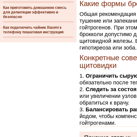
Какие формы бро
Как приготовить домашнюю смесь
для депиляции эффективно и
Общая рекомендация з
безопасно
тушение или запекан
гойтрогенов. При это
Как подключить чайник Xiaomi к
телефону пошаговая инструкция
брокколи допустимо д
щитовидной железы. 
гипотиреоза или зоба.
Конкретные сов
щитовидки
Ограничить сырую
обязательно после те
Следить за состо
или увеличении узлов
обратиться к врачу.
Балансировать ра
йодом, чтобы компен
гойтрогенами.