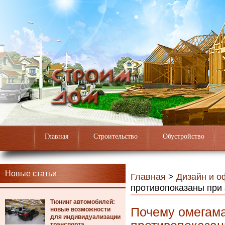
Главная
Строительство
Обустройство
Новые статьи
Главная
>
Дизайн и 
противопоказаны при
Тюнинг автомобилей:
Почему омегама
новые возможности
для индивидуализации
транспорта