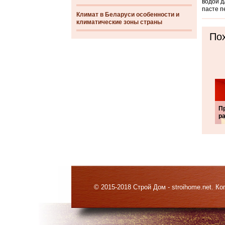
водой д
пасте п
Климат в Беларуси особенности и
климатические зоны страны
Пох
П
р
© 2015-2018 Строй Дом - stroihome.net. 