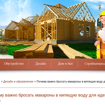
Обустройство
Дизайн
Дом и быт
Стройматериа
я
>
Дизайн и оформление
>
Почему важно бросать макароны в кипящую воду 
му важно бросать макароны в кипящую воду для ид
и