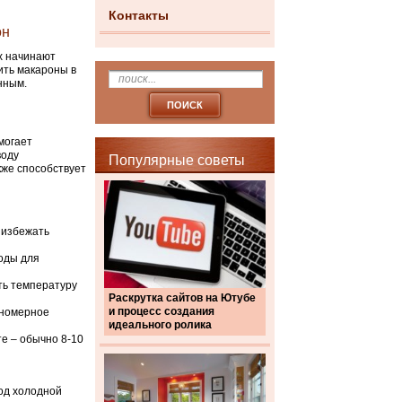
Контакты
он
ах начинают
ить макароны в
нным.
могает
воду
Популярные советы
кже способствует
 избежать
оды для
ть температуру
Раскрутка сайтов на Ютубе
и процесс создания
вномерное
идеального ролика
е – обычно 8-10
од холодной