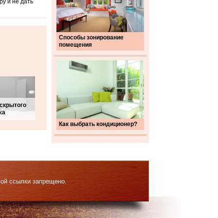
ру и не дать
Способы зонирование
помещения
скрытого
жа
Как выбрать кондиционер?
мой ссылки запрещено.