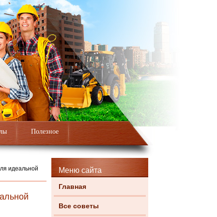
лы
Полезное
для идеальной
Меню сайта
Главная
еальной
Все советы