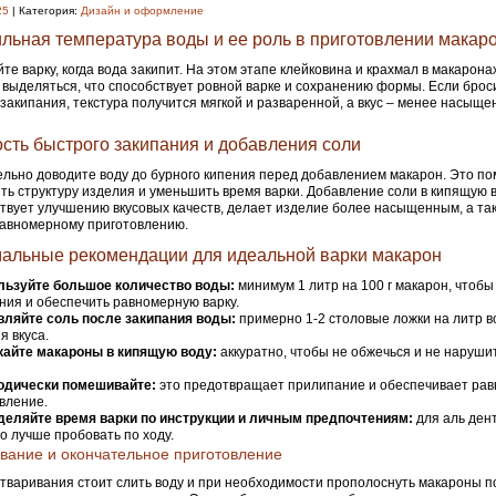
25
| Категория:
Дизайн и оформление
льная температура воды и ее роль в приготовлении макар
те варку, когда вода закипит. На этом этапе клейковина и крахмал в макарон
 выделяться, что способствует ровной варке и сохранению формы. Если брос
 закипания, текстура получится мягкой и разваренной, а вкус – менее насыще
сть быстрого закипания и добавления соли
льно доводите воду до бурного кипения перед добавлением макарон. Это по
ть структуру изделия и уменьшить время варки. Добавление соли в кипящую 
твует улучшению вкусовых качеств, делает изделие более насыщенным, а та
авномерному приготовлению.
альные рекомендации для идеальной варки макарон
льзуйте большое количество воды:
минимум 1 литр на 100 г макарон, чтобы
ния и обеспечить равномерную варку.
вляйте соль после закипания воды:
примерно 1-2 столовые ложки на литр в
я вкуса.
кайте макароны в кипящую воду:
аккуратно, чтобы не обжечься и не наруши
одически помешивайте:
это предотвращает прилипание и обеспечивает ра
вление.
деляйте время варки по инструкции и личным предпочтениям:
для аль дент
но лучше пробовать по ходу.
ание и окончательное приготовление
тваривания стоит слить воду и при необходимости прополоснуть макароны п