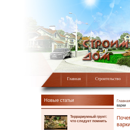
Главная
Строительство
Новые статьи
Главна
варки
Террариумный грунт:
Поче
что следует помнить
варк