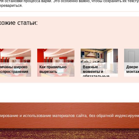
ля остановки процесса варки. Это особенно важно, чтобы сохранить их тексту
еревариться.
ожие статьи:
ричины широко
Как правильно
Важные
Двери 
аспространения
вырезать
моменты и
монта
обязательные
Копирование и использование материалов сайта, без обратной индексируе