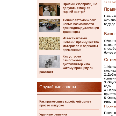
31.07.20
Приємні сюрпризи, що
дарують емоції та
Прави
гарний настрій
Начинай
Тюнинг автомобилей:
активно
новые возможности
воду до
для индивидуализации
транспорта
Важно
Известняковый
Обязате
щебень: преимущества
сохрани
материала и варианты
способс
применения
более р
Как устроен
Оптим
самогонный
дистиллятор и по
Испо
какому принципу он
склеива
работает
Доба
усилени
Опус
воды.
Случайные советы
Пери
пригото
Опре
Как приготовить корейский омлет
минут, 
просто и вкусно
Промыв
После о
Удачные решения