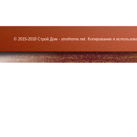
© 2015-2018 Строй Дом - stroihome.net. Копирование и использо