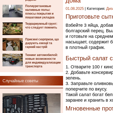
дома
Полиуретановые
01.08.2025
| Категория:
Диз
наливные полы:
плюсы покрытия и
Приготовьте сыт
пошаговая укладка
Террариумный грунт:
Взбейте 3 яйца, доба
что следует помнить
болгарский перец. Вы
и готовьте на среднем
Приємні сюрпризи, що
насыщает, содержит б
дарують емоції та
в плотный график.
гарний настрій
Тюнинг автомобилей:
Быстрый салат с
новые возможности
для индивидуализации
Отварите 100 г кино
транспорта
Добавьте консервир
зелень.
Случайные советы
Заправьте оливков
поперчите по вкусу.
Такой салат богат бел
заранее и хранить в 
Мгновенные про