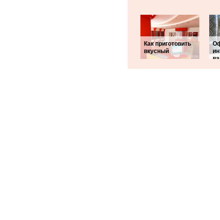
Как приготовить
О
вкусный
ин
ва