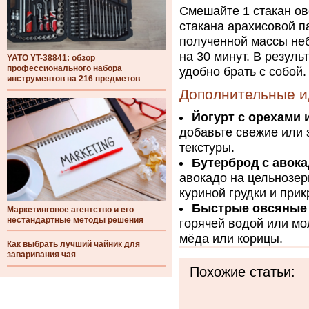
Смешайте 1 стакан ов
стакана арахисовой п
полученной массы неб
на 30 минут. В резуль
YATO YT-38841: обзор
профессионального набора
удобно брать с собой.
инструментов на 216 предметов
Дополнительные и
Йогурт с орехами 
добавьте свежие или
текстуры.
Бутерброд с авока
авокадо на цельнозер
куриной грудки и прик
Быстрые овсяные 
Маркетинговое агентство и его
нестандартные методы решения
горячей водой или мо
мёда или корицы.
Как выбрать лучший чайник для
заваривания чая
Похожие статьи: