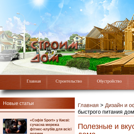
Главная
Строительство
Обустройство
Новые статьи
Главная
>
Дизайн и 
быстрого питания до
«Софія Sport» у Києві:
Полезные и вку
сучасна мережа
фітнес-клубів для всієї
родини