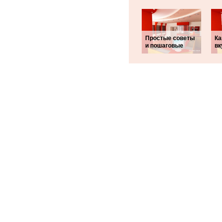
Простые советы
Ка
и пошаговые
вк