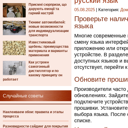
русский язык
Приємні сюрпризи, що
дарують емоції та
05.08.2025
| Категория:
Дом
гарний настрій
Проверьте налич
Тюнинг автомобилей:
языка
новые возможности
для индивидуализации
Многие современные 
транспорта
смену языка интерфей
Известняковый
щебень: преимущества
приложению или откр
материала и варианты
устройстве. В раздел
применения
доступных языков и 
Как устроен
отсутствует, перейти 
самогонный
дистиллятор и по
какому принципу он
Обновите проши
работает
Производители часто
обновлениях. Зайдите
Случайные советы
подключите устройств
прошивки. Установите
Наклеиваем обои: правила и этапы
выбора языка. После 
процесса
списке.
Разновидности сайдинг для покрытия