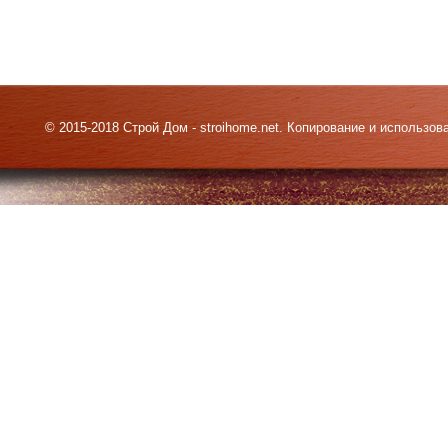
© 2015-2018 Строй Дом - stroihome.net. Копирование и использо