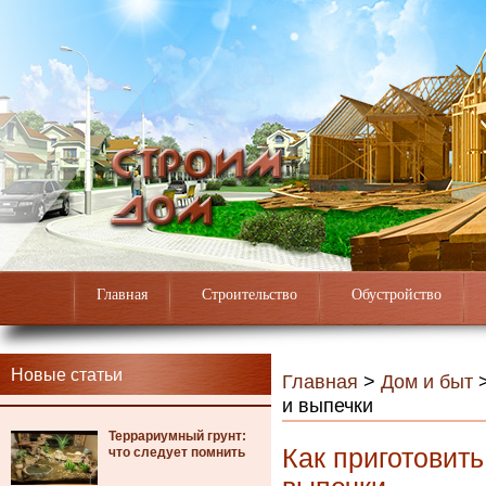
Главная
Строительство
Обустройство
Новые статьи
Главная
>
Дом и быт
и выпечки
Террариумный грунт:
Как приготовит
что следует помнить