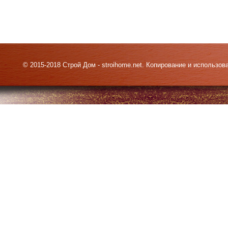
© 2015-2018 Строй Дом - stroihome.net. Копирование и использо