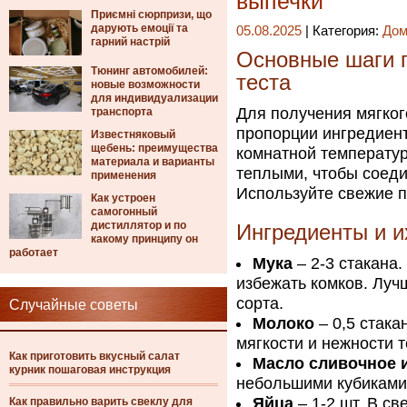
выпечки
Приємні сюрпризи, що
дарують емоції та
05.08.2025
| Категория:
Дом
гарний настрій
Основные шаги п
Тюнинг автомобилей:
теста
новые возможности
для индивидуализации
Для получения мягког
транспорта
пропорции ингредиент
Известняковый
щебень: преимущества
комнатной температур
материала и варианты
теплыми, чтобы соеди
применения
Используйте свежие п
Как устроен
самогонный
дистиллятор и по
Ингредиенты и и
какому принципу он
работает
Мука
– 2-3 стакана.
избежать комков. Луч
сорта.
Случайные советы
Молоко
– 0,5 стака
мягкости и нежности т
Как приготовить вкусный салат
Масло сливочное 
курник пошаговая инструкция
небольшими кубиками
Яйца
– 1-2 шт. В св
Как правильно варить свеклу для