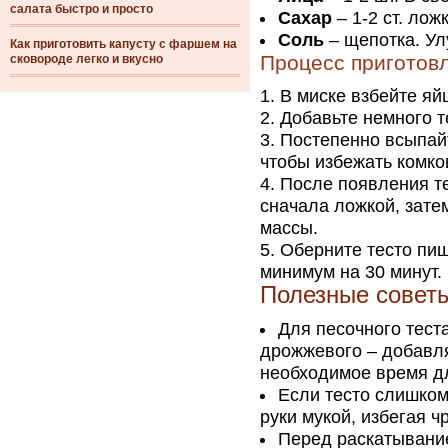
салата быстро и просто
Сахар
– 1-2 ст. лож
Соль
– щепотка. Ул
Как приготовить капусту с фаршем на
Процесс приготов
сковороде легко и вкусно
В миске взбейте яй
Добавьте немного т
Постепенно всыпай
чтобы избежать комко
После появления те
сначала ложкой, зате
массы.
Оберните тесто пищ
минимум на 30 минут.
Полезные совет
Для песочного тест
дрожжевого – добавл
необходимое время д
Если тесто слишком
руки мукой, избегая 
Перед раскатывание