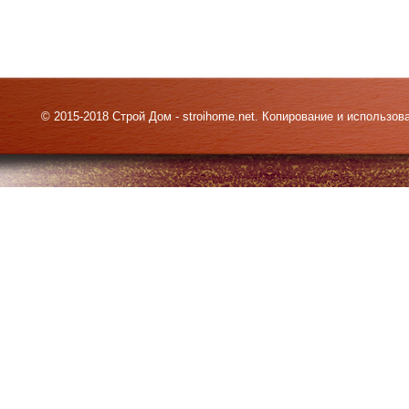
© 2015-2018 Строй Дом - stroihome.net. Копирование и использо