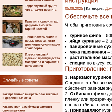
инструкция
Террариумный грунт:
05.08.2025
| Категория:
Дом
что следует помнить
Обеспечьте все
Приємні сюрпризи, що
Чтобы приготовить со
дарують емоції та
гарний настрій
куриное филе
– 50
Тюнинг автомобилей:
яйца куриные
– 2 ш
новые возможности
для индивидуализации
панировочные сух
транспорта
мука пшеничная
– 
Известняковый
растительное мас
щебень: преимущества
материала и варианты
специи
по вкусу: с
применения
Приготовление: 
Нарезают куриное
Случайные советы
Следите, чтобы все к
обеспечит равномерну
Отбивают филе
до
Как правильно выбрать пластиковые
и деревянные окна
пленку или прозрачную
слегка отбивают моло
Как построить из бумаги самолет
Приправляют
кури
своими руками