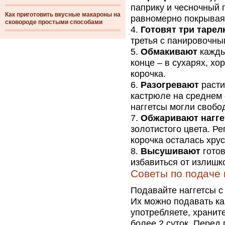
паприку и чесночный 
Как приготовить вкусные макароны на
равномерно покрывая 
сковороде простыми способами
Готовят три тарел
третья с панировочны
Обмакивают
каждый
конце – в сухарях, х
корочка.
Разогревают
расти
кастрюле на среднем 
наггетсы могли свобо
Обжаривают нагг
золотистого цвета. Ре
корочка осталась хру
Высушивают
готов
избавиться от излишк
Советы по подаче
Подавайте наггетсы с
Их можно подавать ка
употребляете, хранит
более 2 суток. Перед