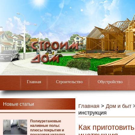
Главная
Строительство
Обустройство
Новые статьи
Главная
>
Дом и быт
инструкция
Полиуретановые
Как приготовит
наливные полы:
плюсы покрытия и
пошаговая укладка