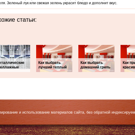
ля. Зеленый лук или свежая зелень украсит блюдо и дополнит вкус.
ожие статьи:
еталлические
Как выбрать
Как выбрать
Как пр
теллажные
лучший теплый
домашний гриль
краси
Копирование и использование материалов сайта, без обратной индексируе