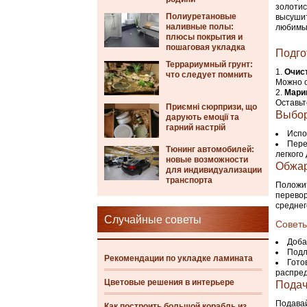
золотис
Полиуретановые
высушит
наливные полы:
любимых
плюсы покрытия и
пошаговая укладка
Подго
Террариумный грунт:
Очист
что следует помнить
Можно о
Мари
Оставьт
Приємні сюрпризи, що
Выбор
дарують емоції та
гарний настрій
Испо
Пере
Тюнинг автомобилей:
легкого
новые возможности
Обжар
для индивидуализации
транспорта
Положит
перевор
среднег
Случайные советы
Советы
Доба
Подл
Рекомендации по укладке ламината
Гото
распред
Цветовые решения в интерьере
Подач
Подавай
Как построить большой корабль из