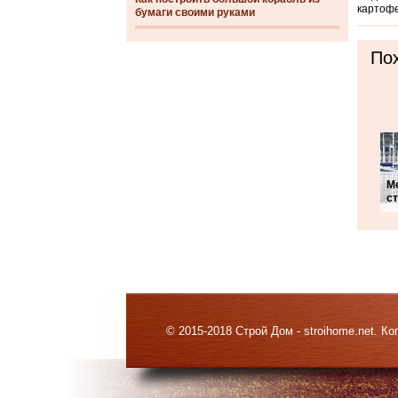
картофе
бумаги своими руками
Пох
М
с
© 2015-2018 Строй Дом - stroihome.net. 