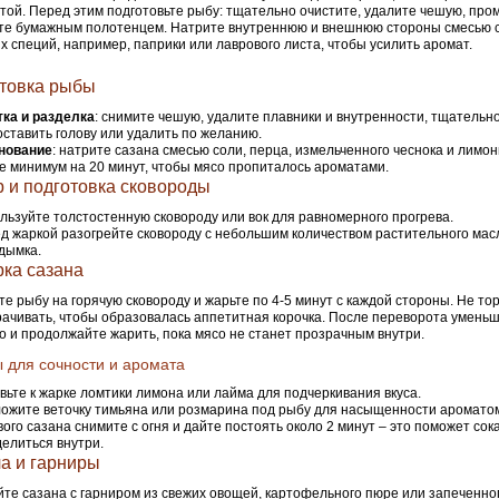
той. Перед этим подготовьте рыбу: тщательно очистите, удалите чешую, про
е бумажным полотенцем. Натрите внутреннюю и внешнюю стороны смесью с
 специй, например, паприки или лаврового листа, чтобы усилить аромат.
товка рыбы
ка и разделка
: снимите чешую, удалите плавники и внутренности, тщательн
ставить голову или удалить по желанию.
нование
: натрите сазана смесью соли, перца, измельченного чеснока и лимон
е минимум на 20 минут, чтобы мясо пропиталось ароматами.
 и подготовка сковороды
льзуйте толстостенную сковороду или вок для равномерного прогрева.
д жаркой разогрейте сковороду с небольшим количеством растительного мас
 дымка.
ка сазана
е рыбу на горячую сковороду и жарьте по 4-5 минут с каждой стороны. Не то
ачивать, чтобы образовалась аппетитная корочка. После переворота уменьш
о и продолжайте жарить, пока мясо не станет прозрачным внутри.
 для сочности и аромата
вьте к жарке ломтики лимона или лайма для подчеркивания вкуса.
ожите веточку тимьяна или розмарина под рыбу для насыщенности аромато
вого сазана снимите с огня и дайте постоять около 2 минут – это поможет со
елиться внутри.
а и гарниры
те сазана с гарниром из свежих овощей, картофельного пюре или запеченног