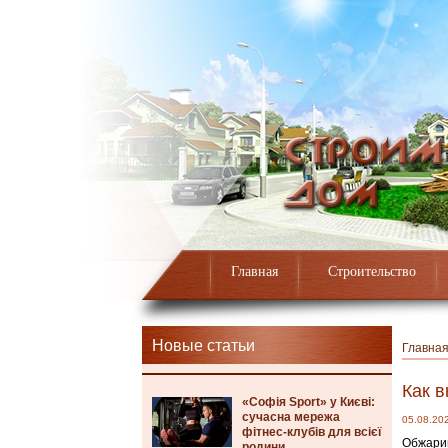
Главная
Строительство
Новые статьи
Главна
Как в
«Софія Sport» у Києві:
сучасна мережа
05.08.20
фітнес-клубів для всієї
Обжарив
родини