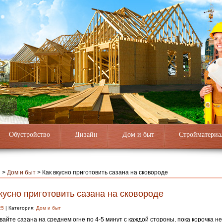
Обустройство
Дизайн
Дом и быт
Стройматериа
я
>
Дом и быт
>
Как вкусно приготовить сазана на сковороде
кусно приготовить сазана на сковороде
25
| Категория:
Дом и быт
айте сазана на среднем огне по 4-5 минут с каждой стороны, пока корочка не