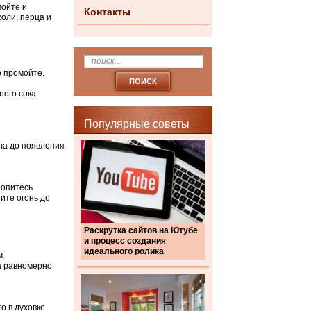
мойте и
Контакты
оли, перца и
о промойте.
ного сока.
Популярные советы
ла до появления
ропитесь
ите огонь до
Раскрутка сайтов на Ютубе
и процесс создания
идеального ролика
м.
ка равномерно
о в духовке