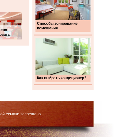
Способы зонирование
помещения
усно
овить
Как выбрать кондиционер?
мой ссылки запрещено.