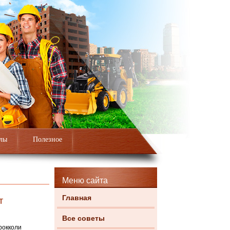
лы
Полезное
Меню сайта
Главная
т
Все советы
рокколи