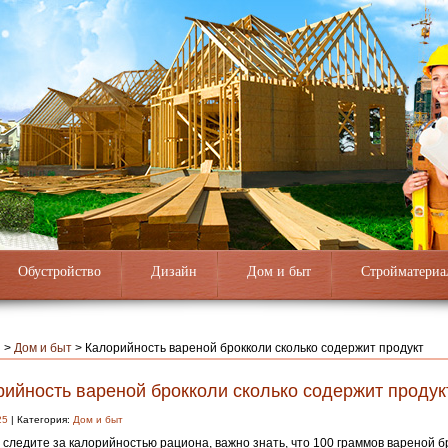
Обустройство
Дизайн
Дом и быт
Стройматериа
я
>
Дом и быт
>
Калорийность вареной брокколи сколько содержит продукт
рийность вареной брокколи сколько содержит продук
25
| Категория:
Дом и быт
 следите за калорийностью рациона, важно знать, что 100 граммов вареной б