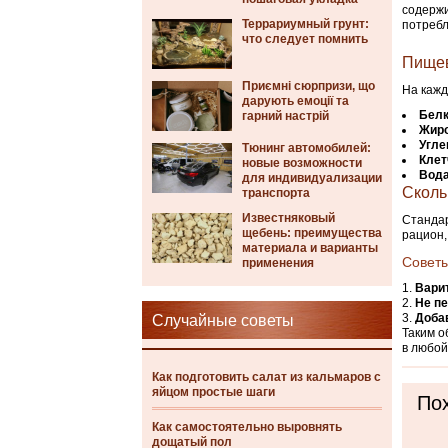
содержи
Террариумный грунт:
потребл
что следует помнить
Пищев
Приємні сюрпризи, що
На кажд
дарують емоції та
Бел
гарний настрій
Жир
Угле
Тюнинг автомобилей:
Клет
новые возможности
Вод
для индивидуализации
Сколь
транспорта
Известняковый
Стандар
щебень: преимущества
рацион,
материала и варианты
Советы
применения
Варит
Не п
Доба
Случайные советы
Таким о
в любой
Как подготовить салат из кальмаров с
яйцом простые шаги
Пох
Как самостоятельно выровнять
дощатый пол