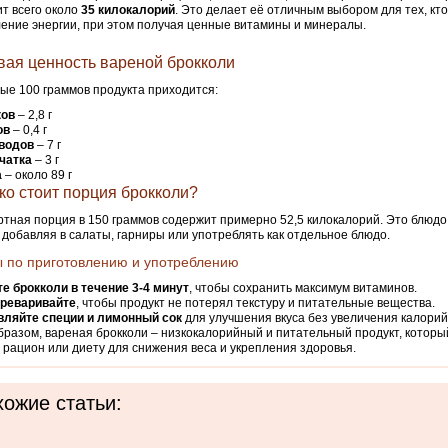
т всего около
35 килокалорий
. Это делает её отличным выбором для тех, кто
ение энергии, при этом получая ценные витамины и минералы.
ая ценность вареной брокколи
ые 100 граммов продукта приходится:
ков
– 2,8 г
ов
– 0,4 г
водов
– 7 г
чатка
– 3 г
а
– около 89 г
ко стоит порция брокколи?
тная порция в 150 граммов содержит примерно 52,5 килокалорий. Это блюдо 
 добавляя в салаты, гарниры или употреблять как отдельное блюдо.
 по приготовлению и употреблению
е брокколи в течение 3-4 минут
, чтобы сохранить максимум витаминов.
ереваривайте
, чтобы продукт не потерял текстуру и питательные вещества.
вляйте специи и лимонный сок
для улучшения вкуса без увеличения калорий
бразом, вареная брокколи – низкокалорийный и питательный продукт, которы
 рацион или диету для снижения веса и укрепления здоровья.
ожие статьи: