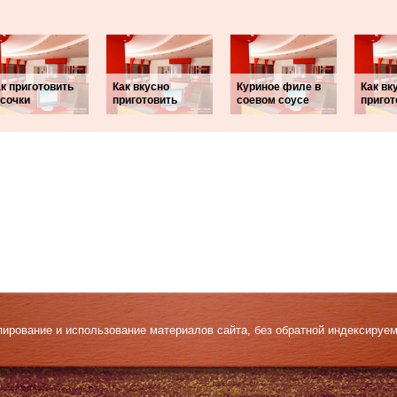
к приготовить
Как вкусно
Куриное филе в
Как вк
усочки
приготовить
соевом соусе
пригот
Копирование и использование материалов сайта, без обратной индексируе