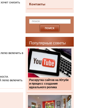
 хочет снизить
Контакты
Популярные советы
легко включить в
ности.
Раскрутка сайтов на Ютубе
й легко включить
и процесс создания
идеального ролика