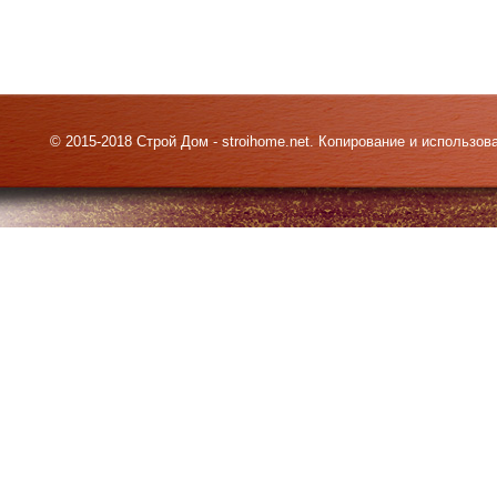
© 2015-2018 Строй Дом - stroihome.net. Копирование и использо