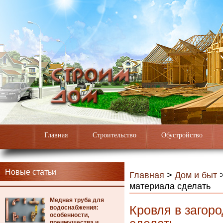
Главная
Строительство
Обустройство
Новые статьи
Главная
>
Дом и быт
материала сделать
Медная труба для
Кровля в загоро
водоснабжения:
особенности,
преимущества и