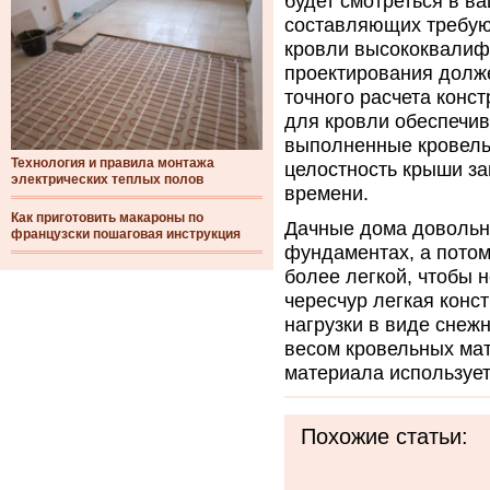
будет смотреться в ва
составляющих требую
кровли высококвалиф
проектирования долже
точного расчета конс
для кровли обеспечив
выполненные кровель
Технология и правила монтажа
целостность крыши за
электрических теплых полов
времени.
Как приготовить макароны по
Дачные дома довольн
французски пошаговая инструкция
фундаментах, а потом
более легкой, чтобы 
чересчур легкая конс
нагрузки в виде снеж
весом кровельных мат
материала используе
Похожие статьи: