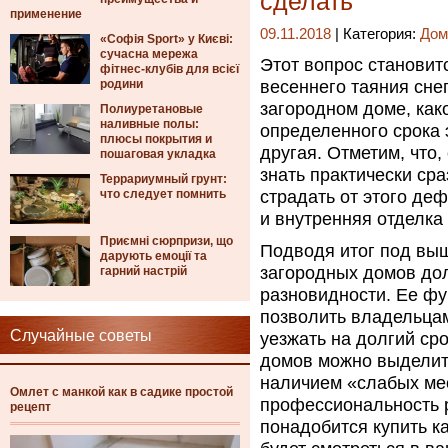
сделать
применение
09.11.2018
| Категория:
Дом
«Софія Sport» у Києві:
сучасна мережа
Этот вопрос становит
фітнес-клубів для всієї
родини
весеннего таяния сне
загородном доме, как
Полиуретановые
наливные полы:
определенного срока 
плюсы покрытия и
другая. Отметим, что,
пошаговая укладка
знать практически сра
Террариумный грунт:
что следует помнить
страдать от этого деф
и внутренняя отделка
Приємні сюрпризи, що
Подводя итог под выш
дарують емоції та
загородных домов до
гарний настрій
разновидности. Ее фу
позволить владельцам
Случайные советы
уезжать на долгий ср
домов можно выделит
наличием «слабых мес
Омлет с манкой как в садике простой
профессиональность р
рецепт
понадобится купить к