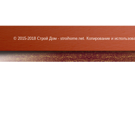
© 2015-2018 Строй Дом - stroihome.net. Копирование и использо