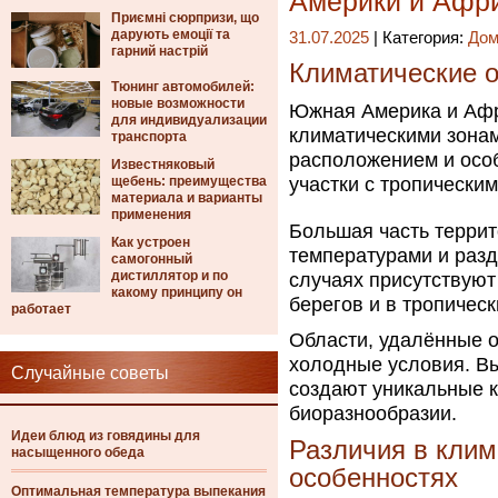
Америки и Афр
Приємні сюрпризи, що
дарують емоції та
31.07.2025
| Категория:
Дом
гарний настрій
Климатические 
Тюнинг автомобилей:
новые возможности
Южная Америка и Аф
для индивидуализации
климатическими зона
транспорта
расположением и осо
Известняковый
щебень: преимущества
участки с тропически
материала и варианты
применения
Большая часть терри
Как устроен
температурами и разд
самогонный
дистиллятор и по
случаях присутствуют
какому принципу он
берегов и в тропическ
работает
Области, удалённые о
холодные условия. Вы
Случайные советы
создают уникальные к
биоразнообразии.
Идеи блюд из говядины для
Различия в клим
насыщенного обеда
особенностях
Оптимальная температура выпекания