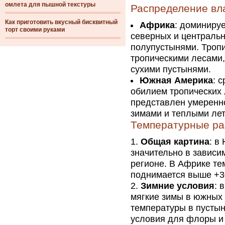
омлета для пышной текстуры
Распределение вл
Как приготовить вкусный бисквитный
Африка
: доминиру
торт своими руками
северных и централь
полупустынями. Троп
тропическими лесами,
сухими пустынями.
Южная Америка
: 
обилием тропических 
представлен умеренн
зимами и теплыми ле
Температурные ра
Общая картина
: в
значительно в зависи
регионе. В Африке те
поднимается выше +3
Зимние условия
: 
мягкие зимы в южных 
температуры в пустын
условия для флоры и