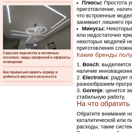
Плюсы:
Простота у
приготовление, налич
что встроенные модел
занимают лишнего пр
Минусы:
Некоторые
или недостаточно ярк
некоторых моделей н
приготовления сложн
Скрытая подсветка в натяжных
Какие бренды пол
потолках: виды профилей и эффекты
освещения
Bosch
: выделяетс
наличие инновационн
Как правильно варить курицу и
добиться вкусного результата
Electrolux
: радует
разнообразием прогр
Gorenje
: ценится 
стабильную работу.
На что обратить
Обратите внимание на
каталитической или п
расходы, такие систе