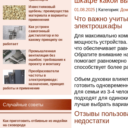
шкафе какой в
Известняковый
01.08.2025
| Категория:
Дом
щебень: преимущества
материала и варианты
Что важно учиты
применения
электрошкафы
Как устроен
самогонный
Для максимально ком
дистиллятор и по
какому принципу он
мощность устройства.
работает
что обеспечивает рав
Промышленная
Обратите внимание на
вентиляция без
ошибок: требования к
помогает равномерно 
проекту и монтажу
способствует более 
Преобразователи
частоты в
Объем духовки влияет
электроприводе:
назначение, принцип
готовить одновременн
работы и применение
для семьи из 3-4 чел
подходят для одиноки
лучше выбрать вариа
Случайные советы
Отзывы пользов
недостатки
Как приготовить отбивные из индейки
на сковороде