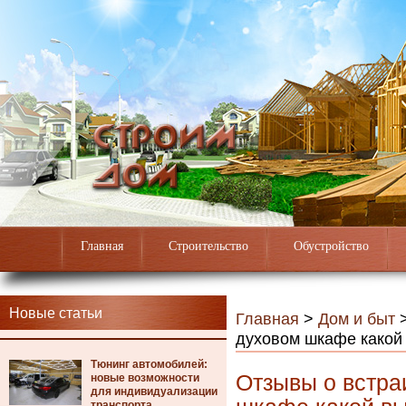
Главная
Строительство
Обустройство
Новые статьи
Главная
>
Дом и быт
духовом шкафе какой
Тюнинг автомобилей:
Отзывы о встра
новые возможности
для индивидуализации
транспорта