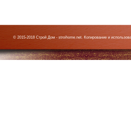
© 2015-2018 Строй Дом - stroihome.net. Копирование и использо