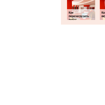
Как
Ка
перезагрузить
вк
робот