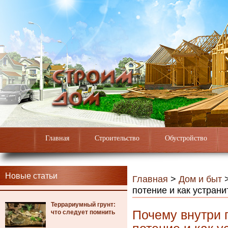
Главная
Строительство
Обустройство
Новые статьи
Главная
>
Дом и быт
потение и как устрани
Террариумный грунт:
Почему внутри 
что следует помнить