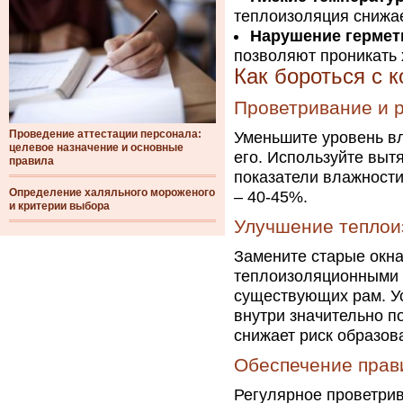
теплоизоляция снижае
Нарушение гермет
позволяют проникать 
Как бороться с к
Проветривание и 
Проведение аттестации персонала:
Уменьшите уровень в
целевое назначение и основные
его. Используйте вытя
правила
показатели влажност
Определение халяльного мороженого
– 40-45%.
и критерии выбора
Улучшение теплои
Замените старые окн
теплоизоляционными 
существующих рам. Ус
внутри значительно п
снижает риск образов
Обеспечение прав
Регулярное проветрив