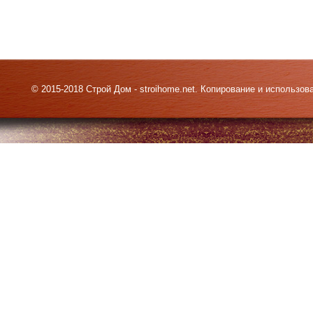
© 2015-2018 Строй Дом - stroihome.net. Копирование и использо