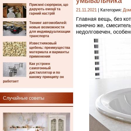
умывальника
Приємні сюрпризи, що
дарують емоції та
21.11.2021
| Категория:
Дом
гарний настрій
Главная вещь, без ко
Тюнинг автомобилей:
конечно же, смеситель
новые возможности
недолговечен, особен
для индивидуализации
транспорта
Известняковый
щебень: преимущества
материала и варианты
применения
Как устроен
самогонный
дистиллятор и по
какому принципу он
работает
Случайные советы