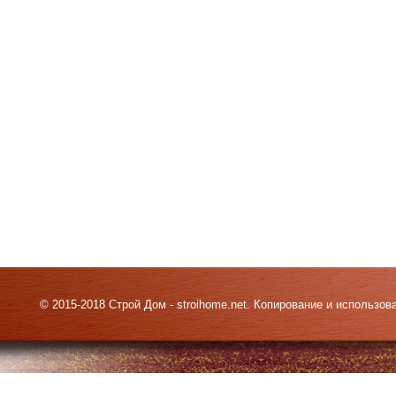
© 2015-2018 Строй Дом - stroihome.net. Копирование и использо