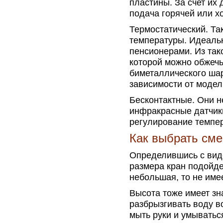
пластины. За счет их
подача горячей или х
Термостатический. Та
температуры. Идеальн
пенсионерами. Из тако
которой можно обжечь
биметаллического шар
зависимости от модел
Бесконтактные. Они н
инфракрасные датчики
регулирование темпер
Как выбрать см
Определившись с видо
размера кран подойде
небольшая, то не име
Высота тоже имеет зн
разбрызгивать воду в
мыть руки и умыватьс