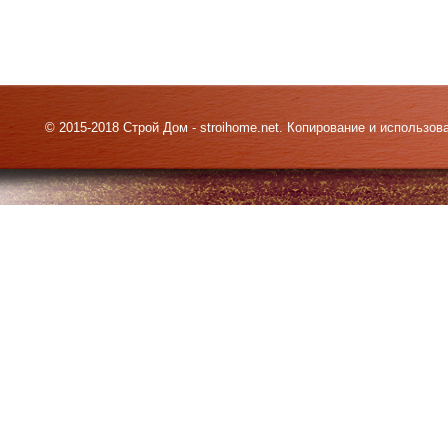
© 2015-2018 Строй Дом - stroihome.net. Копирование и использо