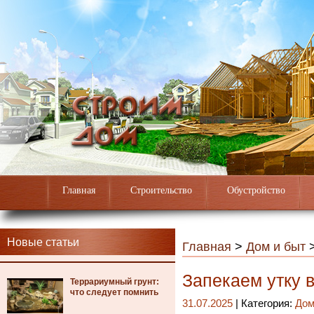
Главная
Строительство
Обустройство
Новые статьи
Главная
>
Дом и быт
Запекаем утку в
Террариумный грунт:
что следует помнить
31.07.2025
| Категория:
Дом