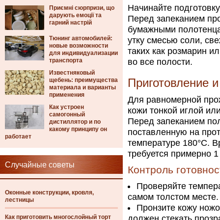
Начинайте подготовку 
Приємні сюрпризи, що
дарують емоції та
Перед запеканием про
гарний настрій
бумажными полотенца
Тюнинг автомобилей:
утку смесью соли, св
новые возможности
таких как розмарин и
для индивидуализации
транспорта
во все полости.
Известняковый
щебень: преимущества
Приготовление и
материала и варианты
применения
Для равномерной про
Как устроен
кожи тонкой иглой ил
самогонный
Перед запеканием пол
дистиллятор и по
какому принципу он
поставленную на прот
работает
температуре 180°C. В
требуется примерно 1 
Случайные советы
Контроль готовнос
Проверяйте темпера
Оконные конструкции, кровля,
самом толстом месте.
лестницы
Пронзите кожу ножо
Как приготовить многослойный торт
должен стекать прозр