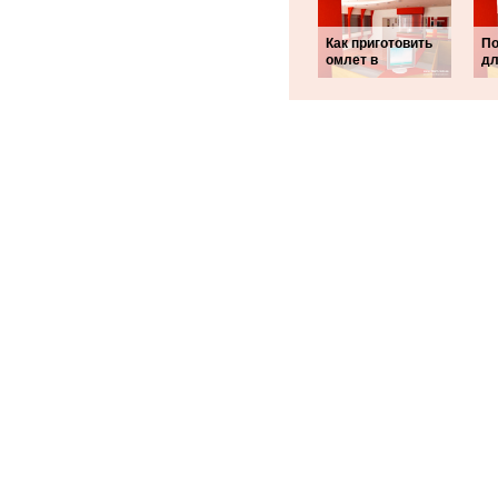
Как приготовить
По
омлет в
дл