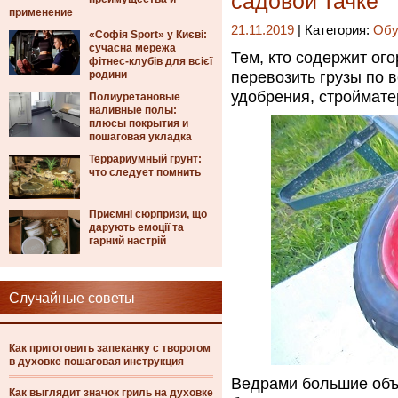
садовой тачке
применение
21.11.2019
| Категория:
Обу
«Софія Sport» у Києві:
сучасна мережа
Тем, кто содержит ог
фітнес-клубів для всієї
родини
перевозить грузы по 
удобрения, строймат
Полиуретановые
наливные полы:
плюсы покрытия и
пошаговая укладка
Террариумный грунт:
что следует помнить
Приємні сюрпризи, що
дарують емоції та
гарний настрій
Случайные советы
Как приготовить запеканку с творогом
в духовке пошаговая инструкция
Ведрами большие объе
Как выглядит значок гриль на духовке