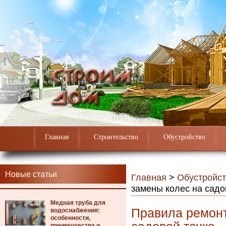
Главная
Строительство
Обустройство
Новые статьи
Главная
>
Обустройст
замены колес на садо
Медная труба для
Правила ремонт
водоснабжения:
особенности,
преимущества и