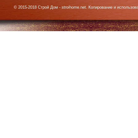
© 2015-2018 Строй Дом - stroihome.net. Копирование и использо