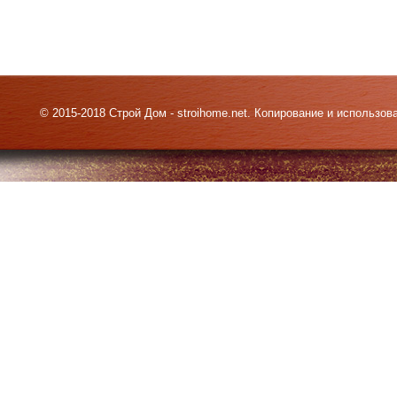
© 2015-2018 Строй Дом - stroihome.net. Копирование и использо