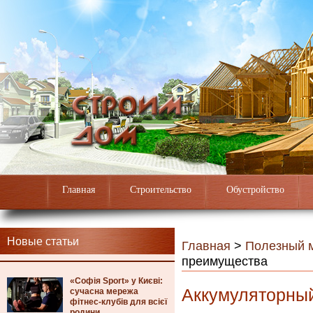
Главная
Строительство
Обустройство
Новые статьи
Главная
>
Полезный 
преимущества
«Софія Sport» у Києві:
Аккумуляторный
сучасна мережа
фітнес-клубів для всієї
родини