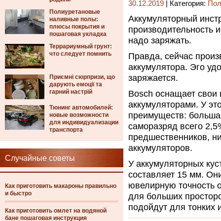
30.12.2019
| Категория:
Пол
Полиуретановые
Аккумуляторный инстру
наливные полы:
плюсы покрытия и
производительность и
пошаговая укладка
надо заряжать.
Террариумный грунт:
что следует помнить
Правда, сейчас произ
аккумулятора. Эго удо
заряжается.
Приємні сюрпризи, що
дарують емоції та
гарний настрій
Bosch оснащает свои
аккумуляторами. У эт
Тюнинг автомобилей:
преимуществ: большая
новые возможности
для индивидуализации
саморазряд всего 2,5%
транспорта
предшественников, н
аккумуляторов.
Случайные советы
У аккумуляторных кус
составляет 15 мм. Он
ювелирную точность о
Как приготовить макароны правильно
и быстро
для больших простор
подойдут для тонких 
Как приготовить омлет на водяной
бане пошаговая инструкция