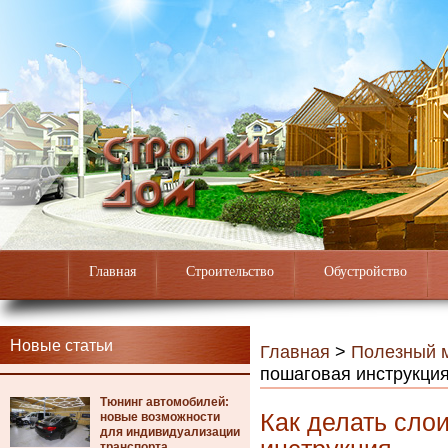
Главная
Строительство
Обустройство
Новые статьи
Главная
>
Полезный 
пошаговая инструкци
Тюнинг автомобилей:
Как делать сло
новые возможности
для индивидуализации
транспорта