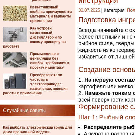
инструкция
Известняковый
30.07.2025
| Категория:
Пол
щебень: преимущества
материала и варианты
Подготовка ингр
применения
Как устроен
Всегда начинайте с о
самогонный
более плотными и не 
дистиллятор и по
какому принципу он
рыбное филе, тверды
работает
жидкость из консерви
Промышленная
избавиться от лишней
вентиляция без
ошибок: требования к
проекту и монтажу
Создание основ
Преобразователи
На первую соста
частоты в
электроприводе:
картофеля или мелко
назначение, принцип
Намажьте тонким 
работы и применение
всей поверхности кар
Формирование с
Случайные советы
Шаг 1: Рыбный сл
Распределите рыб
Как выбрать электрический гриль для
дома правильной модели
Аккуратно разровня