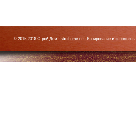
© 2015-2018 Строй Дом - stroihome.net. Копирование и использо