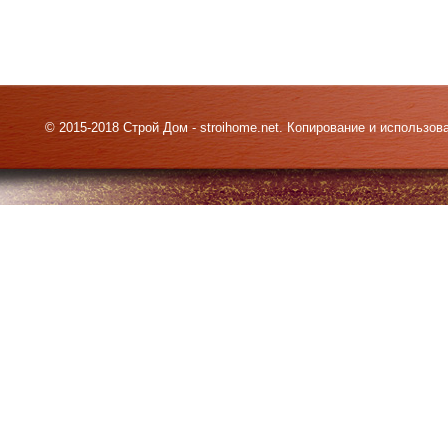
© 2015-2018 Строй Дом - stroihome.net. Копирование и использо