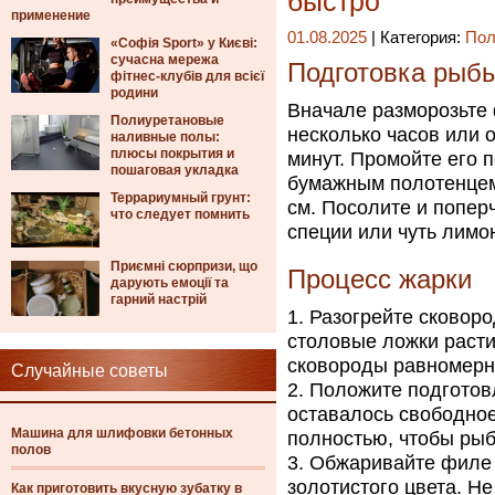
быстро
применение
01.08.2025
| Категория:
Пол
«Софія Sport» у Києві:
сучасна мережа
Подготовка рыбы
фітнес-клубів для всієї
родини
Вначале разморозьте 
Полиуретановые
несколько часов или 
наливные полы:
плюсы покрытия и
минут. Промойте его 
пошаговая укладка
бумажным полотенцем
Террариумный грунт:
см. Посолите и попер
что следует помнить
специи или чуть лимо
Приємні сюрпризи, що
Процесс жарки
дарують емоції та
гарний настрій
Разогрейте сковоро
столовые ложки раст
сковороды равномерн
Случайные советы
Положите подготовл
оставалось свободное
Машина для шлифовки бетонных
полностью, чтобы ры
полов
Обжаривайте филе 
золотистого цвета. Н
Как приготовить вкусную зубатку в