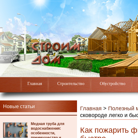
Главная
Строительство
Обустройство
Новые статьи
Главная
>
Полезный 
сковороде легко и бы
Медная труба для
Как пожарить ф
водоснабжения:
особенности,
преимущества и