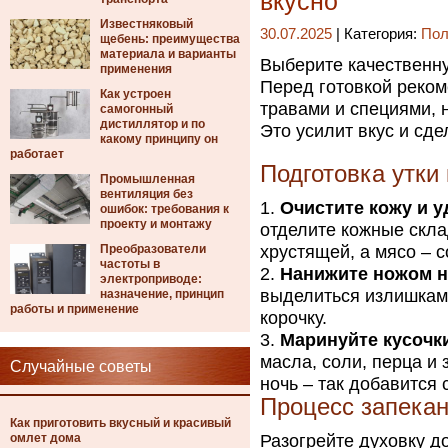
вкусно
Известняковый
30.07.2025
| Категория:
Пол
щебень: преимущества
материала и варианты
Выберите качественну
применения
Перед готовкой реко
Как устроен
травами и специями, 
самогонный
дистиллятор и по
Это усилит вкус и сде
какому принципу он
работает
Подготовка утки
Промышленная
вентиляция без
Очистите кожу и у
ошибок: требования к
проекту и монтажу
отделите кожные скла
Преобразователи
хрустящей, а мясо – 
частоты в
Нанижите ножом н
электроприводе:
выделиться излишкам
назначение, принцип
работы и применение
корочку.
Маринуйте кусочки
масла, соли, перца и 
Случайные советы
ночь – так добавится 
Процесс запека
Как приготовить вкусный и красивый
омлет дома
Разогрейте духовку до