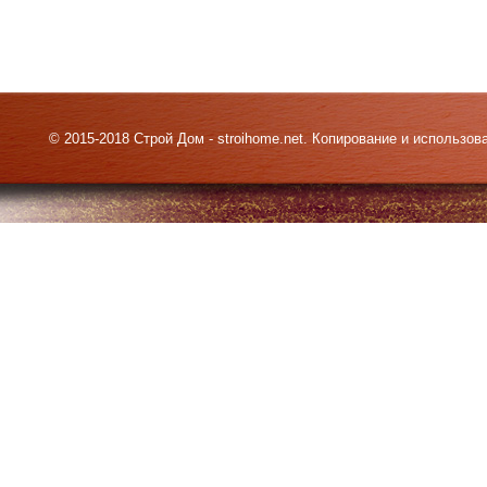
© 2015-2018 Строй Дом - stroihome.net. Копирование и использо