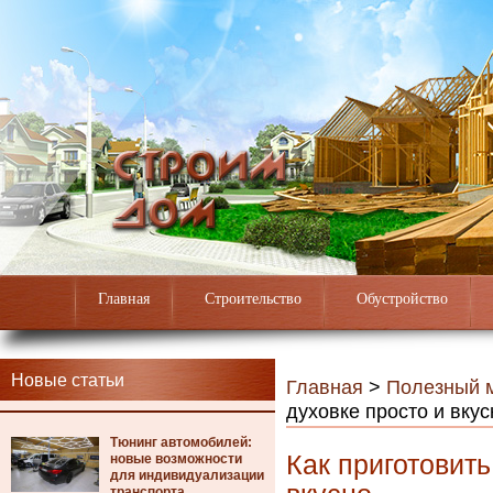
Главная
Строительство
Обустройство
Новые статьи
Главная
>
Полезный 
духовке просто и вкус
Тюнинг автомобилей:
Как приготовить
новые возможности
для индивидуализации
транспорта