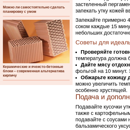
застеленный пергаме
Можно ли самостоятельно сделать
запекать утку кожей в
планировку с умом
Запекайте примерно 
соком каждые 15 мину
небольших достаточно
Советы для идеаль
Проверяйте готовн
температура должна б
Дайте мясу отдохн
Керамические и ячеисто-бетонные
фольгой на 10 минут.
блоки – современная альтернатива
кирпичу
Обжарьте кожицу 
можно увеличить темп
особенно хрустящей.
Подача и допол
Подавайте кусочки ут
также с картофельным
подавайте с соусами 
бальзамического уксу