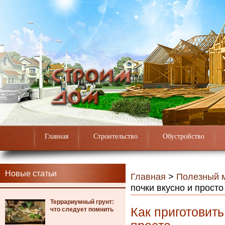
Главная
Строительство
Обустройство
Новые статьи
Главная
>
Полезный 
почки вкусно и просто
Террариумный грунт:
Как приготовить
что следует помнить