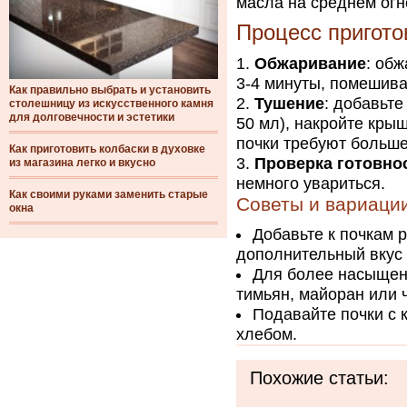
масла на среднем огн
Процесс пригото
Обжаривание
: об
3-4 минуты, помешива
Как правильно выбрать и установить
Тушение
: добавьт
столешницу из искусственного камня
для долговечности и эстетики
50 мл), накройте крыш
почки требуют больше 
Как приготовить колбаски в духовке
Проверка готовно
из магазина легко и вкусно
немного увариться.
Как своими руками заменить старые
Советы и вариаци
окна
Добавьте к почкам 
дополнительный вкус
Для более насыщенн
тимьян, майоран или 
Подавайте почки с 
хлебом.
Похожие статьи: