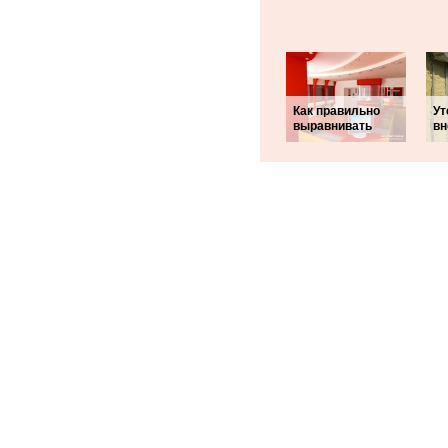
Как правильно
Ут
выравнивать
вн