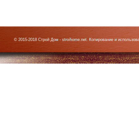
© 2015-2018 Строй Дом - stroihome.net. Копирование и использо