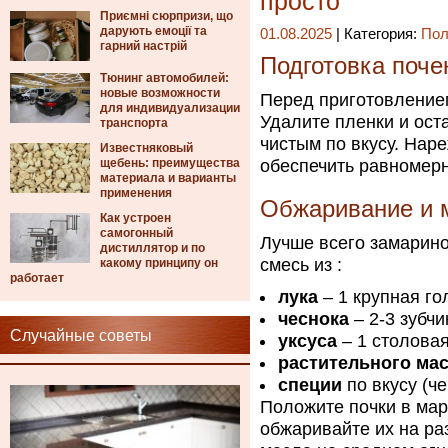
просто
Приємні сюрпризи, що
дарують емоції та
01.08.2025
| Категория:
Пол
гарний настрій
Подготовка поче
Тюнинг автомобилей:
новые возможности
Перед приготовлением
для индивидуализации
Удалите пленки и ост
транспорта
чистым по вкусу. Наре
Известняковый
щебень: преимущества
обеспечить равномерн
материала и варианты
применения
Обжаривание и 
Как устроен
самогонный
Лучше всего замарино
дистиллятор и по
смесь из :
какому принципу он
работает
лука
– 1 крупная го
чеснока
– 2-3 зубчи
Случайные советы
уксуса
– 1 столовая
растительного ма
специи
по вкусу (ч
Положите почки в мар
обжаривайте их на ра