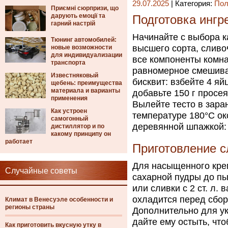
29.07.2025
| Категория:
Пол
Приємні сюрпризи, що
дарують емоції та
Подготовка ингр
гарний настрій
Начинайте с выбора к
Тюнинг автомобилей:
высшего сорта, сливо
новые возможности
для индивидуализации
все компоненты комна
транспорта
равномерное смешива
Известняковый
бисквит: взбейте 4 яй
щебень: преимущества
материала и варианты
добавьте 150 г просе
применения
Вылейте тесто в зара
Как устроен
температуре 180°C ок
самогонный
деревянной шпажкой: 
дистиллятор и по
какому принципу он
работает
Приготовление с
Для насыщенного крем
Случайные советы
сахарной пудры до пы
или сливки с 2 ст. л.
охладится перед сбор
Климат в Венесуэле особенности и
регионы страны
Дополнительно для ук
дайте ему остыть, чт
Как приготовить вкусную утку в