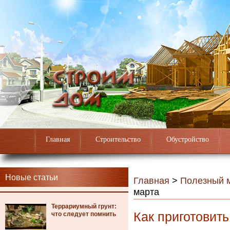
Главная
Строительство
Обустройство
Новые статьи
Главная
>
Полезный 
марта
Террариумный грунт:
Как приготовить
что следует помнить