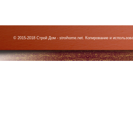
© 2015-2018 Строй Дом - stroihome.net. Копирование и использо