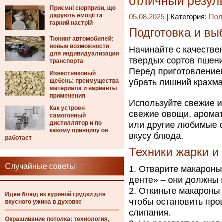
отличный резул
Приємні сюрпризи, що
дарують емоції та
05.08.2025
| Категория:
Пол
гарний настрій
Подготовка и вы
Тюнинг автомобилей:
новые возможности
Начинайте с качестве
для индивидуализации
твердых сортов пшени
транспорта
Перед приготовлением
Известняковый
щебень: преимущества
убрать лишний крахма
материала и варианты
применения
Используйте свежие и
Как устроен
свежие овощи, аромат
самогонный
дистиллятор и по
или другие любимые 
какому принципу он
вкусу блюда.
работает
Техники жарки и
Случайные советы
Отварите макароны
денте» – они должны 
Откиньте макароны 
Идеи блюд из куриной грудки для
чтобы остановить про
вкусного ужина в духовке
слипания.
Окрашивание потолка: технология,