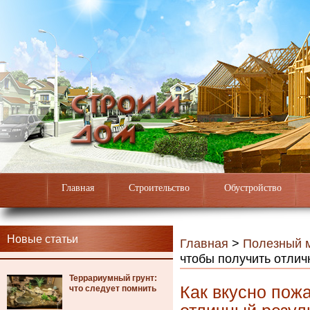
Главная
Строительство
Обустройство
Новые статьи
Главная
>
Полезный 
чтобы получить отлич
Террариумный грунт:
Как вкусно пож
что следует помнить