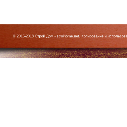
© 2015-2018 Строй Дом - stroihome.net. Копирование и использо