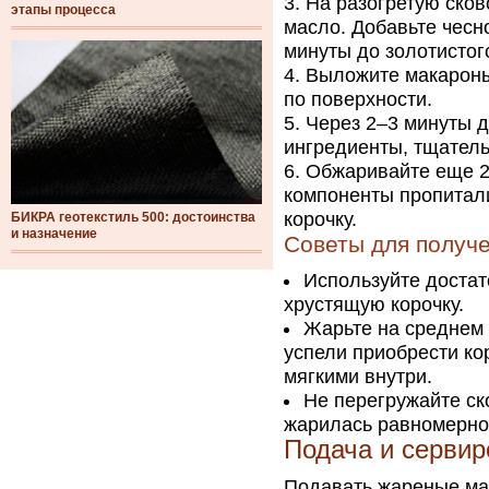
На разогретую сков
этапы процесса
масло. Добавьте чесн
минуты до золотистог
Выложите макароны
по поверхности.
Через 2–3 минуты 
ингредиенты, тщател
Обжаривайте еще 2
компоненты пропитал
корочку.
БИКРА геотекстиль 500: достоинства
и назначение
Советы для получ
Используйте достат
хрустящую корочку.
Жарьте на среднем 
успели приобрести кор
мягкими внутри.
Не перегружайте ск
жарилась равномерно 
Подача и сервир
Подавать жареные ма