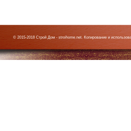
© 2015-2018 Строй Дом - stroihome.net. Копирование и использо