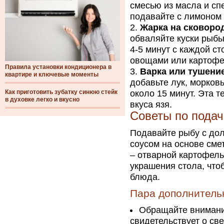
смесью из масла и спе
подавайте с лимоном 
Жарка на сковоро
обваляйте куски рыбы
4-5 минут с каждой ст
овощами или картоф
Правила установки кондиционера в
Варка или тушени
квартире и ключевые моменты
добавьте лук, морковь
Как приготовить зубатку синюю стейк
около 15 минут. Эта 
в духовке легко и вкусно
вкуса язя.
Советы по пода
Подавайте рыбу с дол
соусом на основе сме
– отварной картофель
украшения стола, что
блюда.
Пара дополнитель
Обращайте внимание
свидетельствует о св