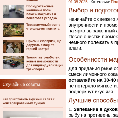
01.08.2025
| Категория:
Пол
Полиуретановые
Выбор и подгот
наливные полы:
плюсы покрытия и
пошаговая укладка
Начинайте с свежего я
внутренности и промо
Террариумный грунт:
что следует помнить
на ярко выраженный а
После очистки промо
Приємні сюрпризи, що
немного полежать в п
дарують емоції та
влаги.
гарний настрій
Тюнинг автомобилей:
Особенности ма
новые возможности
для индивидуализации
Для придания рыбе ос
транспорта
смеси лимонного сока
оставляйте на 30-40
Случайные советы
не потеряло мягкости.
подчеркнут вкус язя.
Лучшие способы
Как приготовить вкусный салат с
консервированным тунцом
Запекание в духов
рыбу на противень, з