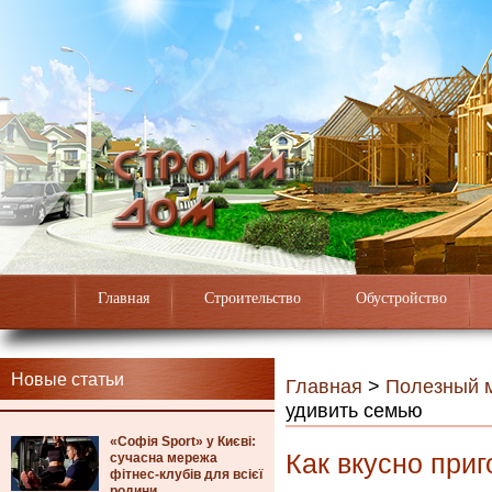
Главная
Строительство
Обустройство
Новые статьи
Главная
>
Полезный 
удивить семью
«Софія Sport» у Києві:
Как вкусно приг
сучасна мережа
фітнес-клубів для всієї
родини