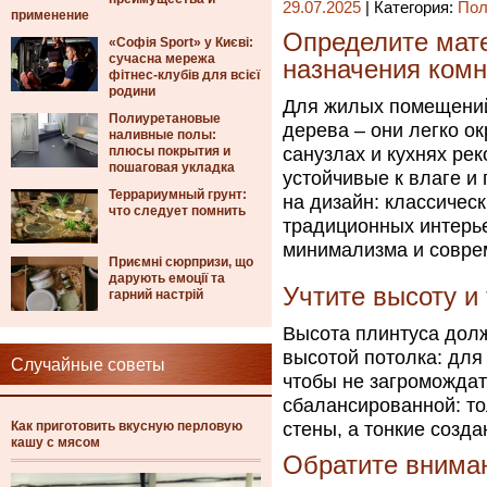
29.07.2025
| Категория:
Пол
применение
Определите мате
«Софія Sport» у Києві:
сучасна мережа
назначения ком
фітнес-клубів для всієї
родини
Для жилых помещений
Полиуретановые
дерева – они легко о
наливные полы:
плюсы покрытия и
санузлах и кухнях ре
пошаговая укладка
устойчивые к влаге и
Террариумный грунт:
на дизайн: классичес
что следует помнить
традиционных интерье
минимализма и совре
Приємні сюрпризи, що
дарують емоції та
Учтите высоту и
гарний настрій
Высота плинтуса дол
высотой потолка: для
Случайные советы
чтобы не загромождат
сбалансированной: т
Как приготовить вкусную перловую
стены, а тонкие созд
кашу с мясом
Обратите вниман