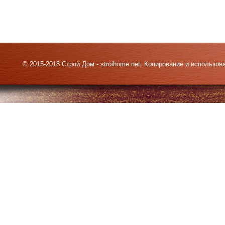
© 2015-2018 Строй Дом - stroihome.net. Копирование и использо