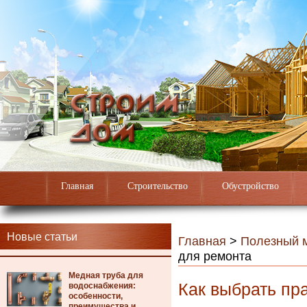
Главная
Строительство
Обустройство
Новые статьи
Главная
>
Полезный 
для ремонта
Медная труба для
Как выбрать пр
водоснабжения:
особенности,
преимущества и