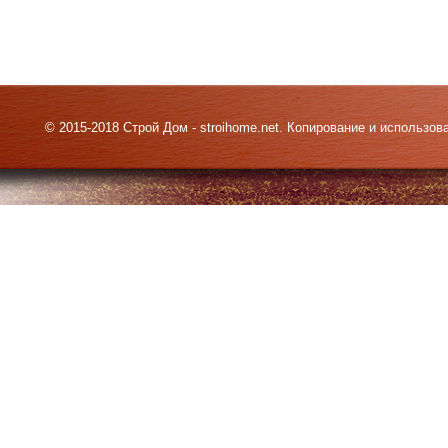
© 2015-2018 Строй Дом - stroihome.net. Копирование и использо