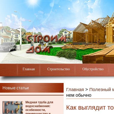
Главная
Строительство
Обустройство
Новые статьи
Главная
>
Полезный 
нем обычно
Медная труба для
Как выглядит то
водоснабжения:
особенности,
преимущества и