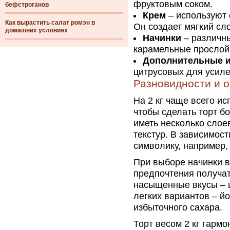
фруктовым соком.
бефстроганов
Крем
– используют 
Как вырастить салат ромэн в
Он создает мягкий сл
домашних условиях
Начинки
– различны
карамельные прослой
Дополнительные 
цитрусовых для усиле
Разновидности и 
На 2 кг чаще всего и
чтобы сделать торт б
иметь несколько слоев
текстур. В зависимос
символику, например,
При выборе начинки в
предпочтения получа
насыщенные вкусы – ш
легких вариантов – й
избыточного сахара.
Торт весом 2 кг гармо