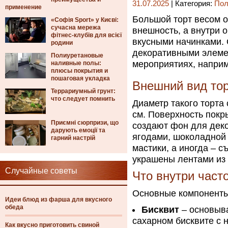
31.07.2025
| Категория:
Пол
применение
Большой торт весом ок
«Софія Sport» у Києві:
сучасна мережа
внешность, а внутри 
фітнес-клубів для всієї
вкусными начинками.
родини
декоративными элеме
Полиуретановые
мероприятиях, наприм
наливные полы:
плюсы покрытия и
пошаговая укладка
Внешний вид то
Террариумный грунт:
что следует помнить
Диаметр такого торта 
см. Поверхность покр
Приємні сюрпризи, що
создают фон для дек
дарують емоції та
ягодами, шоколадной 
гарний настрій
мастики, а иногда – с
украшены лентами из 
Случайные советы
Что внутри част
Основные компоненты 
Идеи блюд из фарша для вкусного
обеда
Бисквит
– основыв
сахарном бисквите с 
Как вкусно приготовить свиной