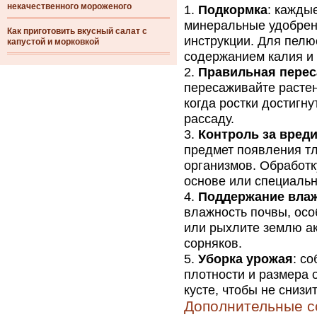
некачественного мороженого
Подкормка
: кажды
минеральные удобрени
Как приготовить вкусный салат с
инструкции. Для пелю
капустой и морковкой
содержанием калия и
Правильная перес
пересаживайте растен
когда ростки достигн
рассаду.
Контроль за вред
предмет появления тл
организмов. Обработк
основе или специаль
Поддержание вла
влажность почвы, осо
или рыхлите землю ак
сорняков.
Уборка урожая
: с
плотности и размера 
кусте, чтобы не снизи
Дополнительные с