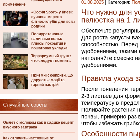
01.08.2025
| Категория:
Пол
применение
Что нужно для 
«Софія Sport» у Києві:
сучасна мережа
пелюстка на 1 л
фітнес-клубів для всієї
родини
Обеспечьте регулярны
Полиуретановые
Для роста капусты в
наливные полы:
плюсы покрытия и
способностью. Перед
пошаговая укладка
удобрениями, такими 
Террариумный грунт:
наполняйте смесью на
что следует помнить
удобрениями.
Приємні сюрпризи, що
Правила ухода 
дарують емоції та
гарний настрій
После появления пер
2-3 листьев для фор
температуру в предел
Случайные советы
Поливайте растения н
почвы, примерно раз в
Омлет с молоком как в садике рецепт
чтобы избежать грибк
вкусного завтрака
Особенности вы
Как отличить настоящие от