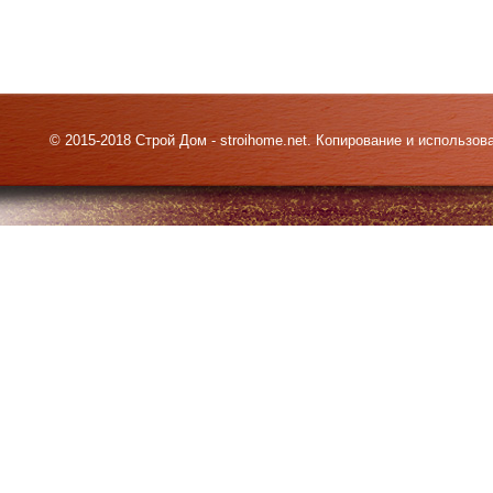
© 2015-2018 Строй Дом - stroihome.net. Копирование и использо