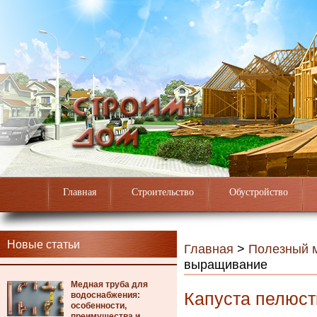
Главная
Строительство
Обустройство
Новые статьи
Главная
>
Полезный 
выращивание
Медная труба для
Капуста пелюст
водоснабжения:
особенности,
преимущества и